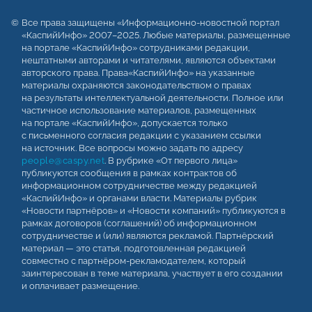
Все права защищены «Информационно-новостной портал
«КаспийИнфо» 2007–2025. Любые материалы, размещенные
на портале «КаспийИнфо» сотрудниками редакции,
нештатными авторами и читателями, являются объектами
авторского права. Права«КаспийИнфо» на указанные
материалы охраняются законодательством о правах
на результаты интеллектуальной деятельности. Полное или
частичное использование материалов, размещенных
на портале «КаспийИнфо», допускается только
с письменного согласия редакции с указанием ссылки
на источник. Все вопросы можно задать по адресу
people@caspy.net
. В рубрике «От первого лица»
публикуются сообщения в рамках контрактов об
информационном сотрудничестве между редакцией
«КаспийИнфо» и органами власти. Материалы рубрик
«Новости партнёров» и «Новости компаний» публикуются в
рамках договоров (соглашений) об информационном
сотрудничестве и (или) являются рекламой. Партнёрский
материал — это статья, подготовленная редакцией
совместно с партнёром-рекламодателем, который
заинтересован в теме материала, участвует в его создании
и оплачивает размещение.