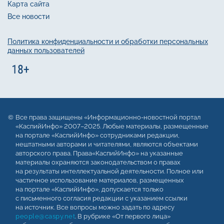
Карта сайта
Все новости
Политика конфиденциальности и обработки персональных
данных пользователей
Все права защищены «Информационно-новостной портал
«КаспийИнфо» 2007–2025. Любые материалы, размещенные
на портале «КаспийИнфо» сотрудниками редакции,
нештатными авторами и читателями, являются объектами
авторского права. Права«КаспийИнфо» на указанные
материалы охраняются законодательством о правах
на результаты интеллектуальной деятельности. Полное или
частичное использование материалов, размещенных
на портале «КаспийИнфо», допускается только
с письменного согласия редакции с указанием ссылки
на источник. Все вопросы можно задать по адресу
people@caspy.net
. В рубрике «От первого лица»