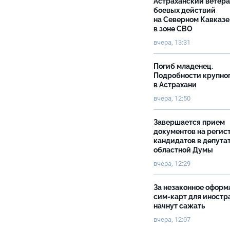
Астраханский ветер
боевых действий
на Северном Кавказе
в зоне СВО
вчера, 13:31
Погиб младенец.
Подробности крупно
в Астрахани
вчера, 12:50
Завершается прием
документов на реги
кандидатов в депута
областной Думы
вчера, 12:29
За незаконное оформ
сим-карт для иностр
начнут сажать
вчера, 12:07