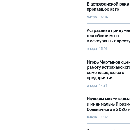
В астраханской реке
пропавшее авто
вчера, 16:04
Астраханки придума
для обвинямого
в сексуальных прест
вчера, 15:01
Игорь Мартынов оце
работу астраханског
семеноводческого
предприятия
вчера, 14:31
Названы максималь
и минимальный разм
больничного в 2026 
вчера, 14:02