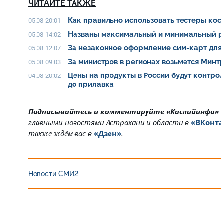
ЧИТАЙТЕ ТАКЖЕ
Как правильно использовать тестеры ко
05.08 20:01
Названы максимальный и минимальный р
05.08 14:02
За незаконное оформление сим-карт для
05.08 12:07
За министров в регионах возьмется Мин
05.08 09:03
Цены на продукты в России будут контро
04.08 20:02
до прилавка
Подписывайтесь и комментируйте «Каспийинфо»
главными новостями Астрахани и области в
«ВКонт
также ждём вас в
«Дзен»
.
Новости СМИ2