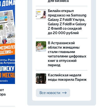
для бизнеса
Билайн открыл
предзаказ на Samsung
Galaxy Z Fold8 Ультра,
Galaxy Z Fold8 и Galaxy
Z Флип8 со скидкой
до 20 000 рублей
В Астраханской
области женщины
стали главными
читателями цифровых
книг в отпускной
период
Каспийская неделя
моды покорила Париж
яют
Все новости
тора