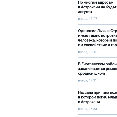
По многим адресам
в Астрахани не будет
августа
вчера, 18:27
Одинокие Львы и Ст
имеют шанс встрети
человека, который п
им спокойствие и га
вчера, 18:10
В Енотаевском район
заканчивается ремон
средней школы
вчера, 17:31
Названа причина пож
в котором погиб мла
в Астрахани
вчера, 16:53