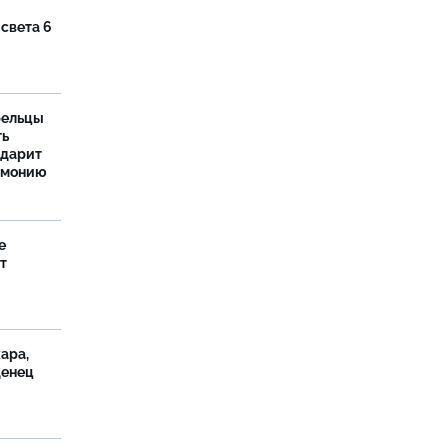
 света 6
рельцы
ть
одарит
рмонию
е
т
ара,
денец