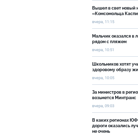
Вышел в свет новый 
«Комсомольца Касп
вчера, 11:15
Мальчик оказался в 
рядом с пляжем
вчера, 10:51
Школьников хотят уч
здоровому образу ж
вчера, 10:05
За министров в реги
возьмется Минтранс
вчера, 09:03
В каких регионах Ю
дороги оказались луч
не очень