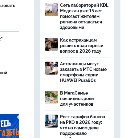
Сеть лабораторий KDL
ьзовать
Медскан уже 15 лет
помогает жителям
региона оставаться
здоровыми
с"
Как астраханцам
решить квартирный
вопрос в 2026 году
Астраханцы могут
заказать в МТС новые
ской
смартфоны серии
HUAWEI Pura90s
В МегаСемье
появились роли
для участников
Рост тарифов банков
на РКО в 2026 году:
что на самом деле
подорожало