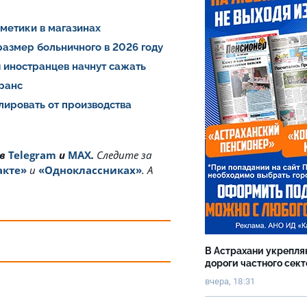
сметики в магазинах
азмер больничного в 2026 году
 иностранцев начнут сажать
транс
лировать от производства
 в
Telegram
и
MAX
.
Cледите за
акте»
и
«Одноклассниках»
. А
В Астрахани укрепл
дороги частного сек
вчера, 18:31