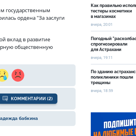
Как правильно испол
им государственным
тестеры косметики
в магазинах
илась ордена "За заслуги
вчера, 20:01
ой вклад в развитие
Погодный "расколба
спрогнозировали
ворную общественную
для Астрахани
вчера, 19:11
По зданию астрахан
поликлиники пошли
трещины
вчера, 18:59
КОММЕНТАРИИ (2)
адежда бабкина