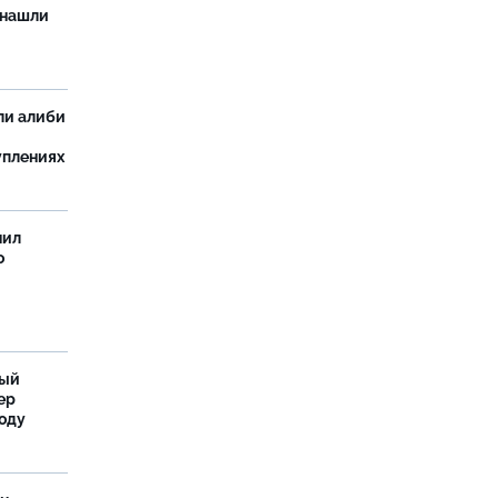
 нашли
ли алиби
уплениях
нил
о
ный
ер
году