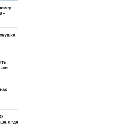
номер
ия»
ловушке
ить
изни
онах
ФО
ше, а где