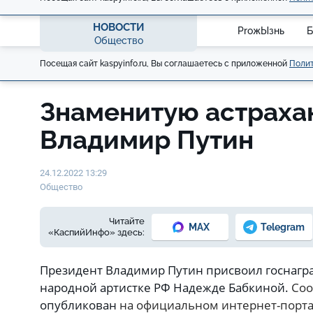
НОВОСТИ
ProжЫзнь
Б
Общество
Посещая сайт kaspyinfo.ru, Вы соглашаетесь с приложенной
Полит
Знаменитую астраха
Владимир Путин
24.12.2022 13:29
Общество
Читайте
MAX
Telegram
«КаспийИнфо» здесь:
Президент Владимир Путин присвоил госнагра
народной артистке РФ Надежде Бабкиной.
Соо
опубликован
на официальном интернет-порт