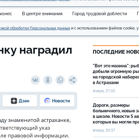
изнес
В центре внимания
Город трудовой доблести
икой обработки Персональных данных
и с использованием файлов cookie, у
нку наградил
ПОСЛЕДНИЕ НОВ
"Вот это махина": ры
добыли огромную р
на городской набер
в Астрахани
вчера, 21:02
Дзен
Новости
Дороги, размеры
больничного, новые 
в школе. Новости 5 ав
ду знаменитой астраханке,
которые вы могли пр
тветствующий указ
вчера, 20:37
але правовой информации.