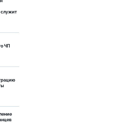
ан
 служит
го ЧП
страцию
ты
ление
анцев