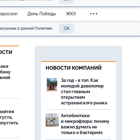
Гороскоп
День Победы
ЖКХ
OK
казанных в данной Политике.
ОСТИ
баки
НОВОСТИ КОМПАНИЙ
ыбину
ежной
За год - в топ. Как
молодой девелопер
стал главным
открытием
астраханского рынка
занятия
Антибиотики
густа,
и микрофлора: почему
опустить
важно думать не
только о бактериях