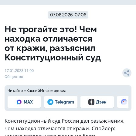
07.08.2026, 07:06
Не трогайте это! Чем
находка отличается
от кражи, разъяснил
Конституционный суд
17.01.2023 11:00
Общество
Читайте «КаспийИнфо» здесь:
MAX
Telegram
Дзен
Но
Конституционный суд России дал разъяснения,
чем находка отличается от кражи. Спойлер:
ничего потерянного лучше не брать.