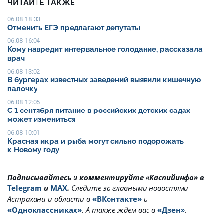
ЧИТАЙТЕ ТАКЖЕ
06.08 18:33
Отменить ЕГЭ предлагают депутаты
06.08 16:04
Кому навредит интервальное голодание, рассказала
врач
06.08 13:02
В бургерах известных заведений выявили кишечную
палочку
06.08 12:05
С 1 сентября питание в российских детских садах
может измениться
06.08 10:01
Красная икра и рыба могут сильно подорожать
к Новому году
Подписывайтесь и комментируйте «Каспийинфо» в
Telegram
и
MAX
.
Cледите за главными новостями
Астрахани и области в
«ВКонтакте»
и
«Одноклассниках»
. А также ждём вас в
«Дзен»
.