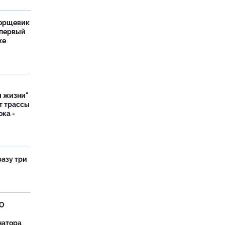
борщевик
 первый
же
я жизни"
т трассы
ока -
разу три
ВО
натора