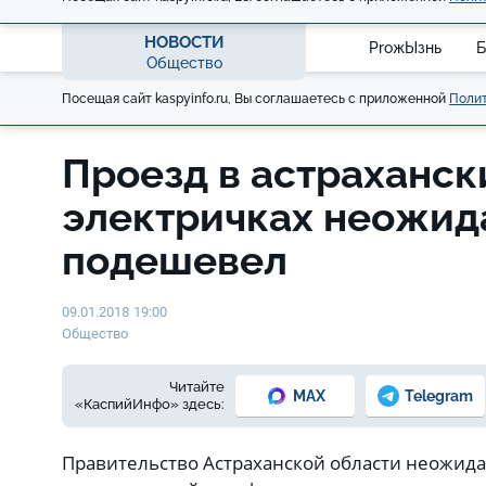
НОВОСТИ
ProжЫзнь
Б
Общество
Посещая сайт kaspyinfo.ru, Вы соглашаетесь с приложенной
Полит
Проезд в астраханск
электричках неожид
подешевел
09.01.2018 19:00
Общество
Читайте
MAX
Telegram
«КаспийИнфо» здесь:
Правительство Астраханской области неожид