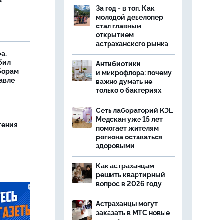
а
За год - в топ. Как
молодой девелопер
стал главным
открытием
астраханского рынка
а.
бил
Антибиотики
борам
и микрофлора: почему
авле
важно думать не
только о бактериях
Сеть лабораторий KDL
Медскан уже 15 лет
тения
помогает жителям
региона оставаться
здоровыми
Как астраханцам
решить квартирный
вопрос в 2026 году
Астраханцы могут
заказать в МТС новые