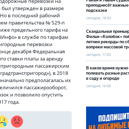
одорожные перевозки на
Ракам и Львам судьб
преподнесёт важные
н был утвержден в размере
подсказки
. Но в последний рабочий
сегодня, 18:02
ием правительства № 529-п
 ниже предельного тарифа на
Скандальная премьер
пийИнфо» в службе по тарифам
Фильм «Колобок» по
летние рекорды по с
ригородные перевозки
вопреки массовой тр
конце декабря Федеральная
сегодня, 17:02
о ставки платы за аренду
е пригородным пассажирским
В какое время нужно
градтранспригород»), в 2018
поливать разные рас
в саду и огороде
воначально предполагалась их
сегодня, 16:00
увеличился пассажирооборот,
зок и позволило опустить
17 года.