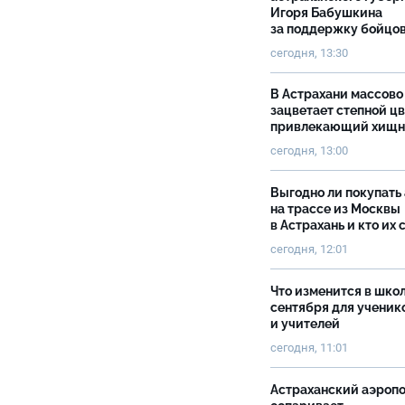
Игоря Бабушкина
за поддержку бойцо
сегодня, 13:30
В Астрахани массово
зацветает степной цв
привлекающий хищн
сегодня, 13:00
Выгодно ли покупать
на трассе из Москвы
в Астрахань и кто их 
сегодня, 12:01
Что изменится в школ
сентября для ученик
и учителей
сегодня, 11:01
Астраханский аэроп