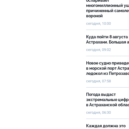
оспаривает
многомиллионный ущ
причиненный самоле
вороной
сегодня, 10:00
Куда пойти 8 августа 
Астрахани. Большая
сегодня, 09:02
Новое судно приведе
в морской порт Астр
ледокол из Петрозав
сегодня, 07:58
Погода выдаст
экстремальные циф
в Астраханской обла
сегодня, 06:30
Каждая должна это