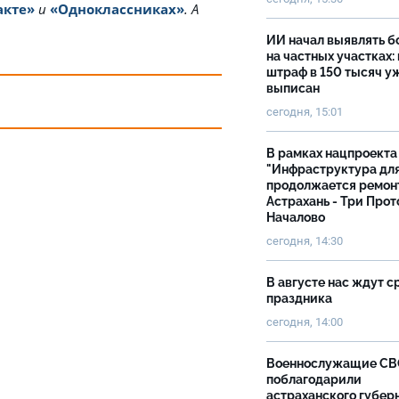
акте»
и
«Одноклассниках»
. А
ИИ начал выявлять 
на частных участках:
штраф в 150 тысяч у
выписан
сегодня, 15:01
В рамках нацпроекта
"Инфраструктура дл
продолжается ремон
Астрахань - Три Прот
Началово
сегодня, 14:30
В августе нас ждут с
праздника
сегодня, 14:00
Военнослужащие С
поблагодарили
астраханского губер