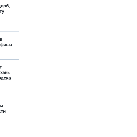
ерб,
ту
в
 афиша
т
ахань
одска
ры
сти