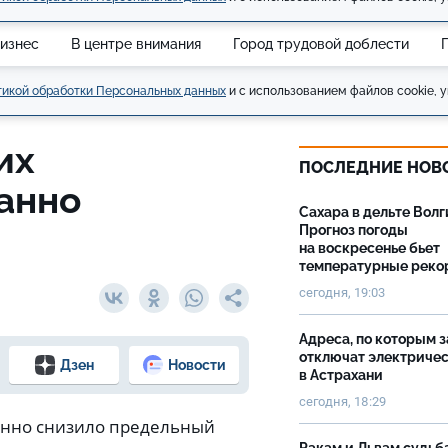
изнес
В центре внимания
Город трудовой доблести
икой обработки Персональных данных
и с использованием файлов cookie, у
их
ПОСЛЕДНИЕ НОВ
анно
Сахара в дельте Волг
Прогноз погоды
на воскресенье бьет
температурные рек
сегодня, 19:03
Адреса, по которым 
отключат электриче
Дзен
Новости
в Астрахани
сегодня, 18:29
анно снизило предельный