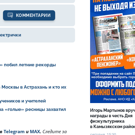
КОММЕНТАРИИ
ектрички
» побил летние рекорды
 Москвы в Астрахань и кто их
 учеников и учителей
на «голые» ресницы захватил
Игорь Мартынов вру
награды в честь Дня
физкультурника
в Камызякском райо
 в
Telegram
и
MAX
.
Cледите за
сегодня, 15:30