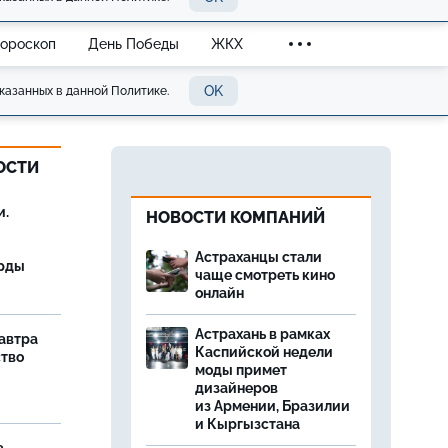
Гороскоп
День Победы
ЖКХ
OK
казанных в данной Политике.
ОСТИ
и.
НОВОСТИ КОМПАНИЙ
Астраханцы стали
орды
чаще смотреть кино
онлайн
Астрахань в рамках
завтра
Каспийской недели
ство
моды примет
дизайнеров
из Армении, Бразилии
и Кыргызстана