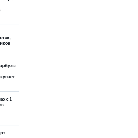
в
еток,
иков
 арбузы
скупает
ах с 1
ов
орт