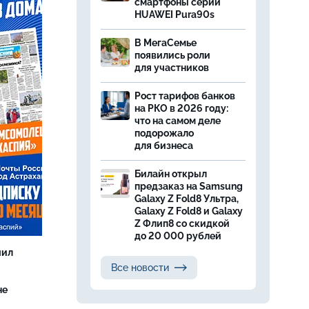
смартфоны серии
HUAWEI Pura90s
В МегаСемье
появились роли
для участников
Рост тарифов банков
на РКО в 2026 году:
что на самом деле
подорожало
для бизнеса
Билайн открыл
предзаказ на Samsung
Galaxy Z Fold8 Ультра,
Galaxy Z Fold8 и Galaxy
Z Флип8 со скидкой
до 20 000 рублей
чил
Все новости
не