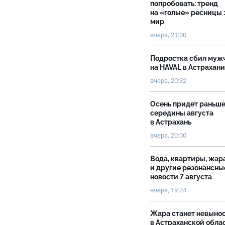
попробовать: тренд
на «голые» ресницы 
мир
вчера, 21:00
Подростка сбил муж
на HAVAL в Астрахан
вчера, 20:32
Осень придет раньш
середины августа
в Астрахань
вчера, 20:00
Вода, квартиры, жар
и другие резонансны
новости 7 августа
вчера, 19:24
Жара станет невыно
в Астраханской обла