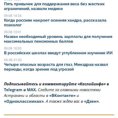
Пять привычек для поддержания веса без жестких
ограничений, назвали медики
09.08 14:24
Когда россиян накроет осенняя хандра, рассказала
психолог
09.08 13:01
Назван необходимый уровень зарплаты для получения
максимальных пенсионных баллов
09.08 10:05
В российских школах введут углубленное изучение ИИ
08.08 21:03
Четыре опасных возраста для глаз. Минздрав назвал
периоды, когда зрение под угрозой
Подписывайтесь и комментируйте «Каспийинфо» в
Telegram
и
MAX
.
Cледите за главными новостями
Астрахани и области в
«ВКонтакте»
и
«Одноклассниках»
. А также ждём вас в
«Дзен»
.