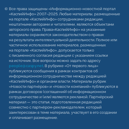
Все права защищены «Информационно-новостной портал
«КаспийИнфо» 2007–2025. Любые материалы, размещенные
на портале «КаспийИнфо» сотрудниками редакции,
нештатными авторами и читателями, являются объектами
авторского права. Права«КаспийИнфо» на указанные
материалы охраняются законодательством о правах
на результаты интеллектуальной деятельности. Полное или
частичное использование материалов, размещенных
на портале «КаспийИнфо», допускается только
с письменного согласия редакции с указанием ссылки
на источник. Все вопросы можно задать по адресу
people@caspy.net
. В рубрике «От первого лица»
публикуются сообщения в рамках контрактов об
информационном сотрудничестве между редакцией
«КаспийИнфо» и органами власти. Материалы рубрик
«Новости партнёров» и «Новости компаний» публикуются в
рамках договоров (соглашений) об информационном
сотрудничестве и (или) являются рекламой. Партнёрский
материал — это статья, подготовленная редакцией
совместно с партнёром-рекламодателем, который
заинтересован в теме материала, участвует в его создании
и оплачивает размещение.