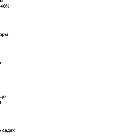
бы
 40%
теры
х
аще
н
х садах