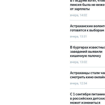
В Госдуме хотят, что
пенсия была не ниже
от зарплаты
вчера, 14:02
Астраханские волон
готовятся к выборам
вчера, 13:31
В бургерах известны
заведений выявили
кишечную палочку
вчера, 13:02
Астраханцы стали ч
смотреть кино онлай
вчера, 12:34
С 1 сентября питание
в российских детски
может измениться