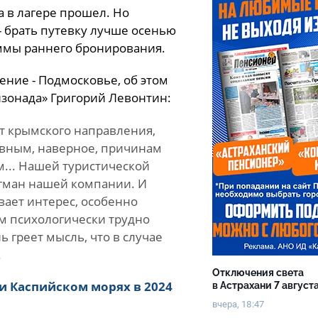
 в лагере прошел. Но
 - брать путевку лучше осенью
аммы раннего бронирования.
ние - Подмосковье, об этом
зонада» Григорий Левонтин:
т крымского направления,
вным, наверное, причинам
м... Нашей туристической
агман нашей компании. И
ает интерес, особенно
ым психологически трудно
ь греет мысль, что в случае
.
Отключения света
 и Каспийском морях в 2024
в Астрахани 7 август
вчера, 18:47