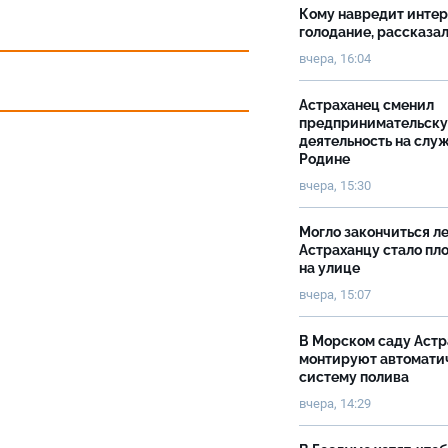
Кому навредит инте
голодание, рассказа
вчера, 16:04
Астраханец сменил
предпринимательск
деятельность на слу
Родине
вчера, 15:30
Могло закончиться ле
Астраханцу стало пл
на улице
вчера, 15:07
В Морском саду Астр
монтируют автомати
систему полива
вчера, 14:29