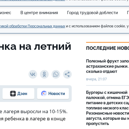
изнес
В центре внимания
Город трудовой доблести
икой обработки Персональных данных
и с использованием файлов cookie, у
нка на летний
ПОСЛЕДНИЕ НОВ
Полезный фрукт зап
астраханские рынки.
сколько отдают
вчера, 21:07
Бургеры с кишечной
Дзен
Новости
палочкой, отмена ЕГЭ
питание в детских са
топливо низкого клас
ие лагеря выросли на 10-15%.
Резонансные новости
ля ребенка в лагере в конце
августа, которые вы 
пропустить