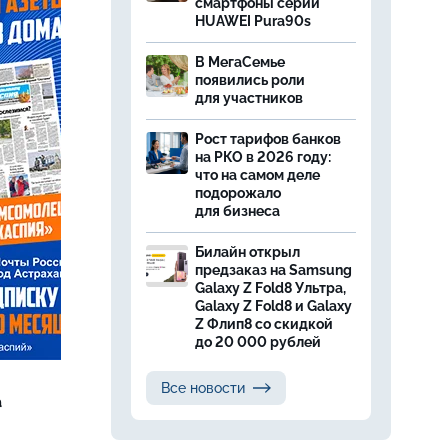
смартфоны серии
HUAWEI Pura90s
В МегаСемье
появились роли
для участников
Рост тарифов банков
на РКО в 2026 году:
что на самом деле
подорожало
для бизнеса
Билайн открыл
предзаказ на Samsung
Galaxy Z Fold8 Ультра,
Galaxy Z Fold8 и Galaxy
Z Флип8 со скидкой
до 20 000 рублей
Все новости
а