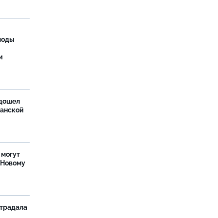
моды
и
дошел
ханской
 могут
 Новому
страдала