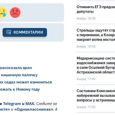
Отменить ЕГЭ предл
депутаты
вчера, 18:33
Стрельцы ощутят ст
КОММЕНТАРИИ
к переменам, а Козер
накроет волна носта
вчера, 18:02
Модернизацию сист
водоснабжения зав
в селе Осыпной Буго
 рассказала врач
Астраханской облас
и кишечную палочку
вчера, 17:40
ких садах может измениться
рожать к Новому году
Состояние Комсомол
набережной вызыва
вопросы у астраханц
 в
Telegram
и
MAX
.
Cледите за
вчера, 17:03
акте»
и
«Одноклассниках»
. А