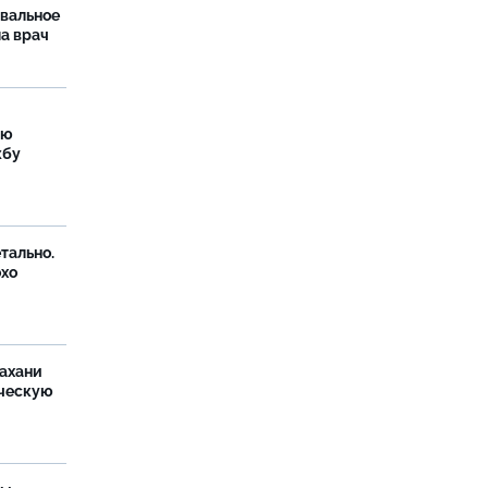
рвальное
ла врач
ую
жбу
тально.
охо
ахани
ческую