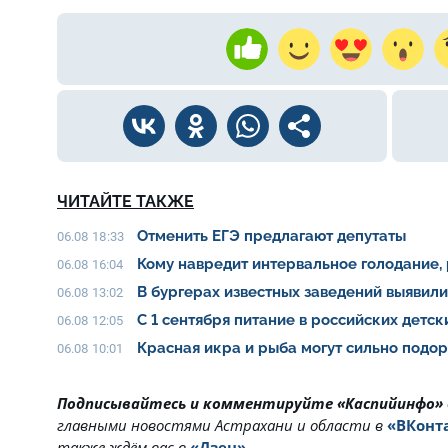
ЧИТАЙТЕ ТАКЖЕ
Отменить ЕГЭ предлагают депутаты
06.08 18:33
Кому навредит интервальное голодание,
06.08 16:04
В бургерах известных заведений выявил
06.08 13:02
С 1 сентября питание в российских детс
06.08 12:05
Красная икра и рыба могут сильно подо
06.08 10:01
Подписывайтесь и комментируйте «Каспийинфо»
главными новостями Астрахани и области в
«ВКонт
также ждём вас в
«Дзен»
.