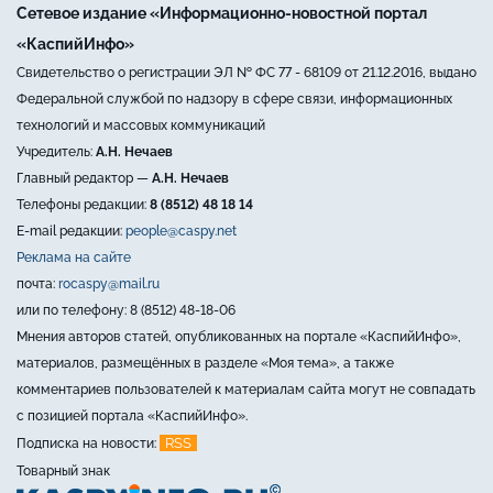
Сетевое издание «Информационно-новостной портал
«КаспийИнфо»
Свидетельство о регистрации ЭЛ № ФС 77 - 68109 от 21.12.2016, выдано
Федеральной службой по надзору в сфере связи, информационных
технологий и массовых коммуникаций
Учредитель:
А.Н. Нечаев
Главный редактор —
А.Н. Нечаев
Телефоны редакции:
8 (8512) 48 18 14
E-mail редакции:
people@caspy.net
Реклама на сайте
почта:
rocaspy@mail.ru
или по телефону: 8 (8512) 48-18-06
Мнения авторов статей, опубликованных на портале «КаспийИнфо»,
материалов, размещённых в разделе «Моя тема», а также
комментариев пользователей к материалам сайта могут не совпадать
с позицией портала «КаспийИнфо».
RSS
Подписка на новости:
Товарный знак