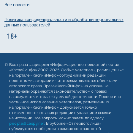
Все новости
Политика конфиденциальности и обработки персональных
данных пользователей
Все права защищены «Информационно-новостной портал
«КаспийИнфо» 2007–2025. Любые материалы, размещенные
на портале «КаспийИнфо» сотрудниками редакции,
нештатными авторами и читателями, являются объектами
авторского права. Права«КаспийИнфо» на указанные
материалы охраняются законодательством о правах
на результаты интеллектуальной деятельности. Полное или
частичное использование материалов, размещенных
на портале «КаспийИнфо», допускается только
с письменного согласия редакции с указанием ссылки
на источник. Все вопросы можно задать по адресу
people@caspy.net
. В рубрике «От первого лица»
публикуются сообщения в рамках контрактов об