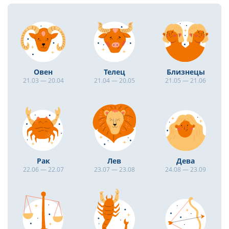
Овен
Телец
Близнецы
21.03 — 20.04
21.04 — 20.05
21.05 — 21.06
Рак
Лев
Дева
22.06 — 22.07
23.07 — 23.08
24.08 — 23.09