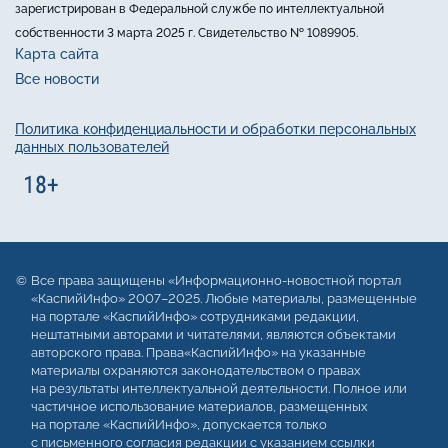
зарегистрирован в Федеральной службе по интеллектуальной
собственности 3 марта 2025 г. Свидетельство № 1089905.
Карта сайта
Все новости
Политика конфиденциальности и обработки персональных
данных пользователей
Все права защищены «Информационно-новостной портал
«КаспийИнфо» 2007–2025. Любые материалы, размещенные
на портале «КаспийИнфо» сотрудниками редакции,
нештатными авторами и читателями, являются объектами
авторского права. Права«КаспийИнфо» на указанные
материалы охраняются законодательством о правах
на результаты интеллектуальной деятельности. Полное или
частичное использование материалов, размещенных
на портале «КаспийИнфо», допускается только
с письменного согласия редакции с указанием ссылки