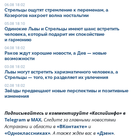
06.08 18:02
Стрельцы ощутят стремление к переменам, а
Козерогов накроет волна ностальгии
05.08 18:10
Одинокие Львы и Стрельцы имеют шанс встретить
человека, который подарит им спокойствие
и гармонию
04.08 18:02
Раков ждут хорошие новости, а Дев — новые
возможности
03.08 18:02
Львы могут встретить харизматичного человека, а
Стрельцы — того, кто разделяет их увлечения
02.08 18:02
Звёзды предвещают новые перспективы и позитивные
изменения
Подписывайтесь и комментируйте «Каспийинфо» в
Telegram
и
MAX
.
Cледите за главными новостями
Астрахани и области в
«ВКонтакте»
и
«Одноклассниках»
. А также ждём вас в
«Дзен»
.