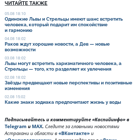
ЧИТАЙТЕ ТАКЖЕ
05.08 18:10
Одинокие Львы и Стрельцы имеют шанс встретить
человека, который подарит им спокойствие
и гармонию
04.08 18:02
Раков ждут хорошие новости, а Дев — новые
возможности
03.08 18:02
Львы могут встретить харизматичного человека, а
Стрельцы — того, кто разделяет их увлечения
02.08 18:02
Звёзды предвещают новые перспективы и позитивные
изменения
02.08 15:02
Какие знаки зодиака предпочитают жизнь у воды
Подписывайтесь и комментируйте «Каспийинфо» в
Telegram
и
MAX
.
Cледите за главными новостями
Астрахани и области в
«ВКонтакте»
и
«Одноклассниках»
. А также ждём вас в
«Дзен»
.