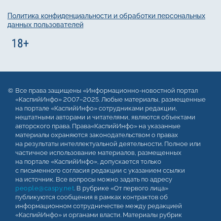
Политика конфиденциальности и обработки персональных
данных пользователей
Все права защищены «Информационно-новостной портал
«КаспийИнфо» 2007–2025. Любые материалы, размещенные
на портале «КаспийИнфо» сотрудниками редакции,
нештатными авторами и читателями, являются объектами
авторского права. Права«КаспийИнфо» на указанные
материалы охраняются законодательством о правах
на результаты интеллектуальной деятельности. Полное или
частичное использование материалов, размещенных
на портале «КаспийИнфо», допускается только
с письменного согласия редакции с указанием ссылки
на источник. Все вопросы можно задать по адресу
people@caspy.net
. В рубрике «От первого лица»
публикуются сообщения в рамках контрактов об
информационном сотрудничестве между редакцией
«КаспийИнфо» и органами власти. Материалы рубрик