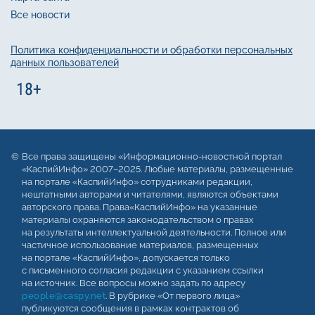
Все новости
Политика конфиденциальности и обработки персональных
данных пользователей
Все права защищены «Информационно-новостной портал
«КаспийИнфо» 2007–2025. Любые материалы, размещенные
на портале «КаспийИнфо» сотрудниками редакции,
нештатными авторами и читателями, являются объектами
авторского права. Права«КаспийИнфо» на указанные
материалы охраняются законодательством о правах
на результаты интеллектуальной деятельности. Полное или
частичное использование материалов, размещенных
на портале «КаспийИнфо», допускается только
с письменного согласия редакции с указанием ссылки
на источник. Все вопросы можно задать по адресу
people@caspy.net
. В рубрике «От первого лица»
публикуются сообщения в рамках контрактов об