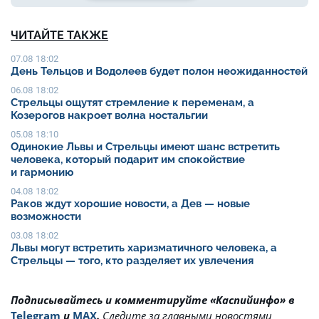
ЧИТАЙТЕ ТАКЖЕ
07.08 18:02
День Тельцов и Водолеев будет полон неожиданностей
06.08 18:02
Стрельцы ощутят стремление к переменам, а
Козерогов накроет волна ностальгии
05.08 18:10
Одинокие Львы и Стрельцы имеют шанс встретить
человека, который подарит им спокойствие
и гармонию
04.08 18:02
Раков ждут хорошие новости, а Дев — новые
возможности
03.08 18:02
Львы могут встретить харизматичного человека, а
Стрельцы — того, кто разделяет их увлечения
Подписывайтесь и комментируйте «Каспийинфо» в
Telegram
и
MAX
.
Cледите за главными новостями