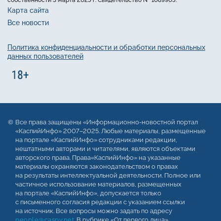
собственности 3 марта 2025 г. Свидетельство № 1089905.
Карта сайта
Все новости
Политика конфиденциальности и обработки персональных
данных пользователей
Все права защищены «Информационно-новостной портал
«КаспийИнфо» 2007–2025. Любые материалы, размещенные
на портале «КаспийИнфо» сотрудниками редакции,
нештатными авторами и читателями, являются объектами
авторского права. Права«КаспийИнфо» на указанные
материалы охраняются законодательством о правах
на результаты интеллектуальной деятельности. Полное или
частичное использование материалов, размещенных
на портале «КаспийИнфо», допускается только
с письменного согласия редакции с указанием ссылки
на источник. Все вопросы можно задать по адресу
people@caspy.net
. В рубрике «От первого лица»