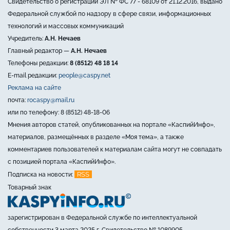
Свидетельство о регистрации ЭЛ № ФС 77 - 68109 от 21.12.2016, выдано
Федеральной службой по надзору в сфере связи, информационных
технологий и массовых коммуникаций
Учредитель:
А.Н. Нечаев
Главный редактор —
А.Н. Нечаев
Телефоны редакции:
8 (8512) 48 18 14
E-mail редакции:
people@caspy.net
Реклама на сайте
почта:
rocaspy@mail.ru
или по телефону: 8 (8512) 48-18-06
Мнения авторов статей, опубликованных на портале «КаспийИнфо»,
материалов, размещённых в разделе «Моя тема», а также
комментариев пользователей к материалам сайта могут не совпадать
с позицией портала «КаспийИнфо».
RSS
Подписка на новости:
Товарный знак
зарегистрирован в Федеральной службе по интеллектуальной