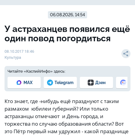
06.08.2026, 14:54
У астраханцев появился ещё
один повод погордиться
08.10.2017 18:46
Культура
Читайте «КаспийИнфо» здесь:
MAX
Telegram
Дзен
Но
Кто знает, где -нибудь ещё празднуют с таким
размахом юбилеи губерний? Или только
астраханцы отмечают и День города, и
торжества по случаю образования области? Вот
это Пётр первый нам удружил - какой празднище