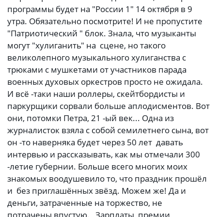
программы будет на "России 1" 14 октября в 9
утра. Обязательно посмотрите! И не пропустите
"Патриотический " блок. Знала, что музыканты
могут "хулиганить" на сцене, но такого
великолепного музыкального хулиганства с
трюками с мушкетами от участников парада
военных духовых оркестров просто не ожидала.
И всё -таки наши роллеры, скейтбордисты и
паркурщики сорвали больше аплодисментов. Вот
они, потомки Петра, 21 -ый век... Одна из
журналисток взяла с собой семилетнего сына, вот
он -то наверняка будет через 50 лет давать
интервью и рассказывать, как мы отмечали 300
-летие губернии. Больше всего многих моих
знакомых воодушевило то, что праздник прошёл
и без приглашённых звёзд. Можем же! Да и
деньги, затраченные на торжество, не
потрачены впустую. Зарплаты, премии