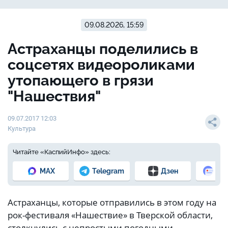
09.08.2026, 15:59
Астраханцы поделились в
соцсетях видеороликами
утопающего в грязи
"Нашествия"
09.07.2017 12:03
Культура
Читайте «КаспийИнфо» здесь:
MAX
Telegram
Дзен
Но
Астраханцы, которые отправились в этом году на
рок-фестиваля «Нашествие» в Тверской области,
столкнулись с непростыми погодными