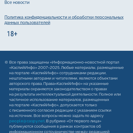
Все новости
Политика конфиденциальности и обработки персональных
данных пользователей
Все права защищены «Информационно-новостной портал
«КаспийИнфо» 2007–2025. Любые материалы, размещенные
на портале «КаспийИнфо» сотрудниками редакции,
нештатными авторами и читателями, являются объектами
авторского права. Права«КаспийИнфо» на указанные
материалы охраняются законодательством о правах
на результаты интеллектуальной деятельности. Полное или
частичное использование материалов, размещенных
на портале «КаспийИнфо», допускается только
с письменного согласия редакции с указанием ссылки
на источник. Все вопросы можно задать по адресу
people@caspy.net
. В рубрике «От первого лица»
публикуются сообщения в рамках контрактов об
информационном сотрудничестве между редакцией