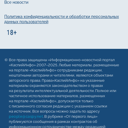
Все новости
Политика конфиденциальности и обработки персональных
данных пользователей
Все права защищены «Информационно-новостной портал
«КаспийИнфо» 2007–2025. Любые материалы, размещенные
на портале «КаспийИнфо» сотрудниками редакции,
нештатными авторами и читателями, являются объектами
авторского права. Права«КаспийИнфо» на указанные
материалы охраняются законодательством о правах
на результаты интеллектуальной деятельности. Полное или
частичное использование материалов, размещенных
на портале «КаспийИнфо», допускается только
с письменного согласия редакции с указанием ссылки
на источник. Все вопросы можно задать по адресу
people@caspy.net
. В рубрике «От первого лица»
публикуются сообщения в рамках контрактов об
информационном сотрудничестве между редакцией