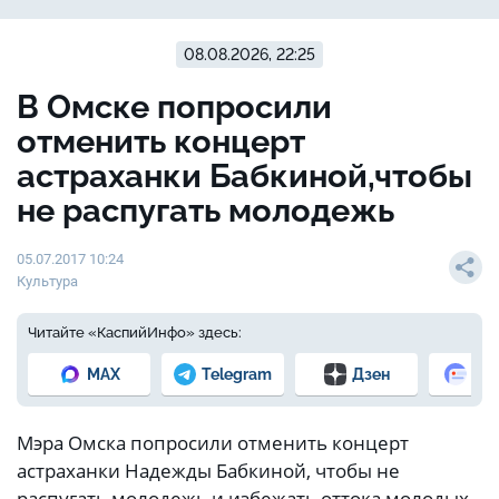
08.08.2026, 22:25
В Омске попросили
отменить концерт
астраханки Бабкиной,чтобы
не распугать молодежь
05.07.2017 10:24
Культура
Читайте «КаспийИнфо» здесь:
MAX
Telegram
Дзен
Но
Мэра Омска попросили отменить концерт
астраханки Надежды Бабкиной, чтобы не
распугать молодежь и избежать оттока молодых