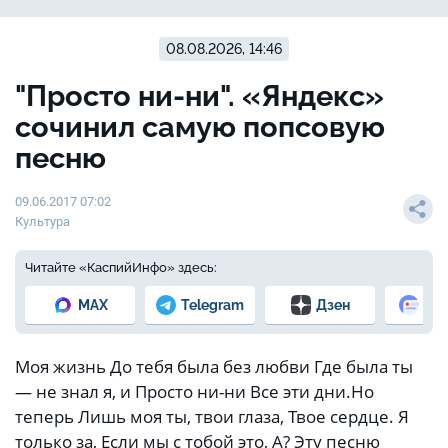
08.08.2026, 14:46
"Просто ни-ни". «Яндекс»
сочинил самую попсовую
песню
09.06.2017 07:02
Культура
Читайте «КаспийИнфо» здесь:
MAX
Telegram
Дзен
Но
Моя жизнь До тебя была без любви Где была ты
— не знал я, и Просто ни-ни Все эти дни.Но
теперь Лишь моя ты, твои глаза, Твое сердце. Я
только за, Если мы с тобой это, А? Эту песню