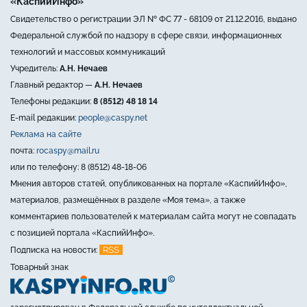
«КаспийИнфо»
Свидетельство о регистрации ЭЛ № ФС 77 - 68109 от 21.12.2016, выдано
Федеральной службой по надзору в сфере связи, информационных
технологий и массовых коммуникаций
Учредитель:
А.Н. Нечаев
Главный редактор —
А.Н. Нечаев
Телефоны редакции:
8 (8512) 48 18 14
E-mail редакции:
people@caspy.net
Реклама на сайте
почта:
rocaspy@mail.ru
или по телефону: 8 (8512) 48-18-06
Мнения авторов статей, опубликованных на портале «КаспийИнфо»,
материалов, размещённых в разделе «Моя тема», а также
комментариев пользователей к материалам сайта могут не совпадать
с позицией портала «КаспийИнфо».
RSS
Подписка на новости:
Товарный знак