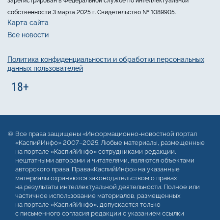
зарегистрирован в Федеральной службе по интеллектуальной
собственности 3 марта 2025 г. Свидетельство № 1089905.
Карта сайта
Все новости
Политика конфиденциальности и обработки персональных
данных пользователей
Все права защищены «Информационно-новостной портал
«КаспийИнфо» 2007–2025. Любые материалы, размещенные
на портале «КаспийИнфо» сотрудниками редакции,
нештатными авторами и читателями, являются объектами
авторского права. Права«КаспийИнфо» на указанные
материалы охраняются законодательством о правах
на результаты интеллектуальной деятельности. Полное или
частичное использование материалов, размещенных
на портале «КаспийИнфо», допускается только
с письменного согласия редакции с указанием ссылки