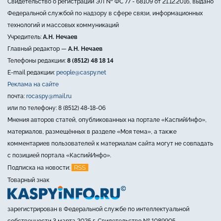
Свидетельство о регистрации ЭЛ № ФС 77 - 68109 от 21.12.2016, выдано
Федеральной службой по надзору в сфере связи, информационных
технологий и массовых коммуникаций
Учредитель:
А.Н. Нечаев
Главный редактор —
А.Н. Нечаев
Телефоны редакции:
8 (8512) 48 18 14
E-mail редакции:
people@caspy.net
Реклама на сайте
почта:
rocaspy@mail.ru
или по телефону: 8 (8512) 48-18-06
Мнения авторов статей, опубликованных на портале «КаспийИнфо»,
материалов, размещённых в разделе «Моя тема», а также
комментариев пользователей к материалам сайта могут не совпадать
с позицией портала «КаспийИнфо».
RSS
Подписка на новости:
Товарный знак
зарегистрирован в Федеральной службе по интеллектуальной