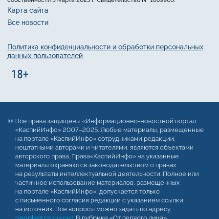
собственности 3 марта 2025 г. Свидетельство № 1089905.
Карта сайта
Все новости
Политика конфиденциальности и обработки персональных
данных пользователей
Все права защищены «Информационно-новостной портал
«КаспийИнфо» 2007–2025. Любые материалы, размещенные
на портале «КаспийИнфо» сотрудниками редакции,
нештатными авторами и читателями, являются объектами
авторского права. Права«КаспийИнфо» на указанные
материалы охраняются законодательством о правах
на результаты интеллектуальной деятельности. Полное или
частичное использование материалов, размещенных
на портале «КаспийИнфо», допускается только
с письменного согласия редакции с указанием ссылки
на источник. Все вопросы можно задать по адресу
people@caspy.net
. В рубрике «От первого лица»