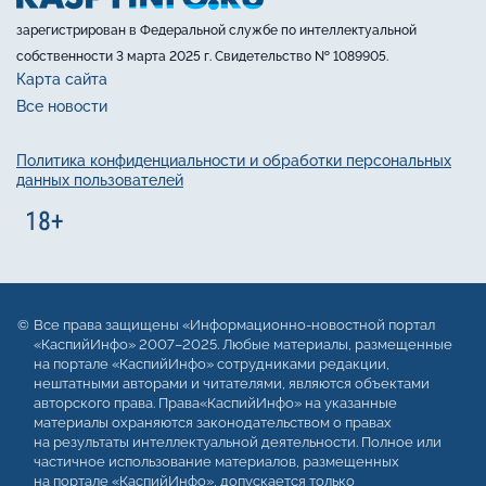
зарегистрирован в Федеральной службе по интеллектуальной
собственности 3 марта 2025 г. Свидетельство № 1089905.
Карта сайта
Все новости
Политика конфиденциальности и обработки персональных
данных пользователей
Все права защищены «Информационно-новостной портал
«КаспийИнфо» 2007–2025. Любые материалы, размещенные
на портале «КаспийИнфо» сотрудниками редакции,
нештатными авторами и читателями, являются объектами
авторского права. Права«КаспийИнфо» на указанные
материалы охраняются законодательством о правах
на результаты интеллектуальной деятельности. Полное или
частичное использование материалов, размещенных
на портале «КаспийИнфо», допускается только