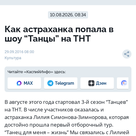
10.08.2026, 08:34
Как астраханка попала в
шоу “Танцы” на ТНТ
29.09.2016 08:00
Культура
Читайте «КаспийИнфо» здесь:
MAX
Telegram
Дзен
Но
В августе этого года стартовал 3-й сезон “Танцев”
на ТНТ. В числе участников оказалась и
астраханка Лилия Симонова-Зимнорова, которая
достойно прошла первый отборочный тур.
“Танец для меня – жизнь” Мы связались с Лилией