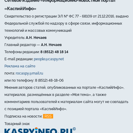
Сетевое издание «Информационно-новостной портал
«КаспийИнфо»
Свидетельство о регистрации ЭЛ № ФС 77 - 68109 от 21.12.2016, выдано
Федеральной службой по надзору в сфере связи, информационных
технологий и массовых коммуникаций
Учредитель:
А.Н. Нечаев
Главный редактор —
А.Н. Нечаев
Телефоны редакции:
8 (8512) 48 18 14
E-mail редакции:
people@caspy.net
Реклама на сайте
почта:
rocaspy@mail.ru
или по телефону: 8 (8512) 48-18-06
Мнения авторов статей, опубликованных на портале «КаспийИнфо»,
материалов, размещённых в разделе «Моя тема», а также
комментариев пользователей к материалам сайта могут не совпадать
с позицией портала «КаспийИнфо».
RSS
Подписка на новости:
Товарный знак