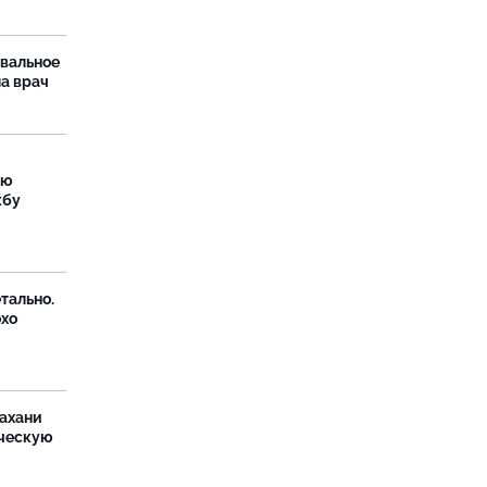
рвальное
ла врач
ую
жбу
тально.
охо
ахани
ческую