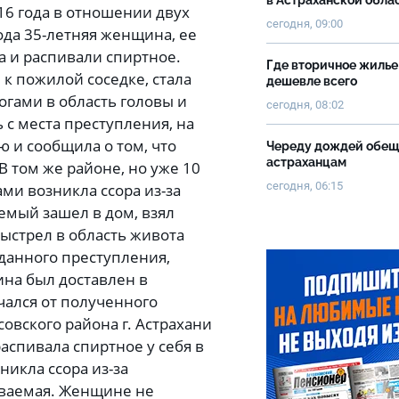
в Астраханской обла
016 года в отношении двух
сегодня, 09:00
ода 35-летняя женщина, ее
а и распивали спиртное.
Где вторичное жилье
к пожилой соседке, стала
дешевле всего
огами в область головы и
сегодня, 08:02
 с места преступления, на
 и сообщила о том, что
Череду дождей обе
астраханцам
 том же районе, но уже 10
сегодня, 06:15
ми возникла ссора из-за
емый зашел в дом, взял
выстрел в область живота
данного преступления,
на был доставлен в
чался от полученного
овского района г. Астрахани
аспивала спиртное у себя в
икла ссора из-за
еваемая. Женщине не