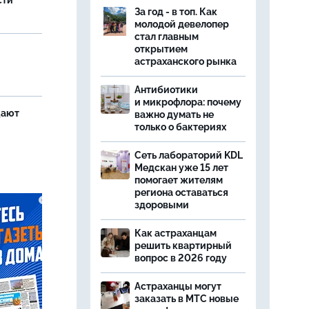
сти
За год - в топ. Как
молодой девелопер
стал главным
открытием
астраханского рынка
Антибиотики
и микрофлора: почему
щают
важно думать не
только о бактериях
Сеть лабораторий KDL
Медскан уже 15 лет
помогает жителям
региона оставаться
здоровыми
Как астраханцам
решить квартирный
вопрос в 2026 году
Астраханцы могут
заказать в МТС новые