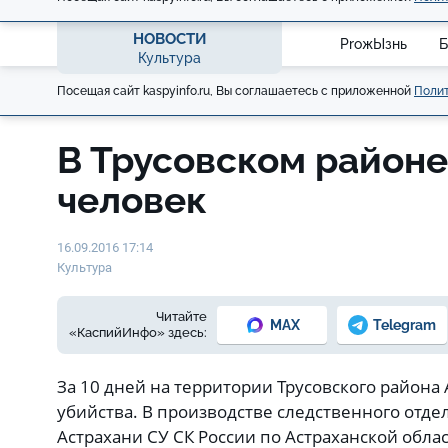
НОВОСТИ
ProжЫзнь
Б
Культура
Посещая сайт kaspyinfo.ru, Вы соглашаетесь с приложенной
Полит
В Трусовском районе
человек
16.09.2016 17:14
Культура
Читайте
MAX
Telegram
«КаспийИнфо» здесь:
За 10 дней на территории Трусовского района
убийства. В производстве следственного отдел
Астрахани СУ СК России по Астраханской обла