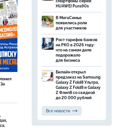
смартфоны серии
HUAWEI Pura90s
В МегаСемье
появились роли
для участников
Рост тарифов банков
на РКО в 2026 году:
что на самом деле
подорожало
для бизнеса
Билайн открыл
предзаказ на Samsung
олонил
Galaxy Z Fold8 Ультра,
 За
Galaxy Z Fold8 и Galaxy
Z Флип8 со скидкой
до 20 000 рублей
Все новости
,
дах,
са.