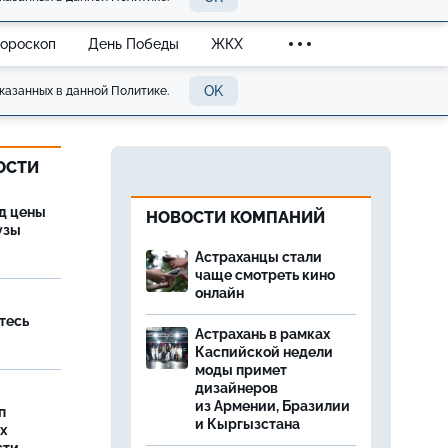
Гороскоп
День Победы
ЖКХ
OK
казанных в данной Политике.
ОСТИ
од цены
НОВОСТИ КОМПАНИЙ
бузы
Астраханцы стали
чаще смотреть кино
онлайн
тесь
Астрахань в рамках
Каспийской недели
моды примет
дизайнеров
из Армении, Бразилии
п
и Кыргызстана
х