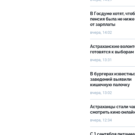
В Госдуме хотят, что
пенсия была не ниже
от зарплаты
вчера, 14:02
Астраханские волон
готовятся к выборам
вчера, 13:31
В бургерах известны
заведений выявили
кишечную палочку
вчера, 13:02
Астраханцы стали ч
смотреть кино онлай
вчера, 12:34
С 1 сентября питание