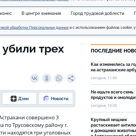
изнес
В центре внимания
Город трудовой доблести
икой обработки Персональных данных
и с использованием файлов cookie, у
 убили трех
ПОСЛЕДНИЕ НОВ
Как изменились за г
на астраханские ар
сегодня, 11:00
Не ешьте всего семь
продуктов и омолоди
Дзен
Новости
сегодня, 10:00
 Астрахани совершено 3
Крупный хищник
а по Трусовскому району г.
растаскивает антило
и домашних животны
сти находятся три уголовных