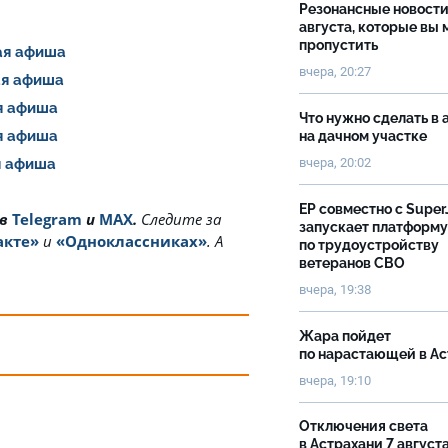
Резонансные новости
августа, которые вы 
пропустить
шая афиша
вчера, 20:27
шая афиша
ая афиша
Что нужно сделать в 
ая афиша
на дачном участке
ая афиша
вчера, 20:02
ЕР совместно с Super
 в
Telegram
и
MAX
.
Cледите за
запускает платформу
акте»
и
«Одноклассниках»
. А
по трудоустройству
ветеранов СВО
вчера, 19:38
Жара пойдет
по нарастающей в А
вчера, 19:10
Отключения света
в Астрахани 7 август