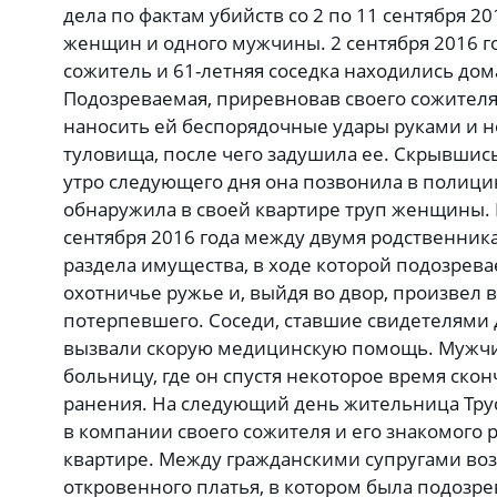
дела по фактам убийств со 2 по 11 сентября 2
женщин и одного мужчины. 2 сентября 2016 г
сожитель и 61-летняя соседка находились дом
Подозреваемая, приревновав своего сожителя 
наносить ей беспорядочные удары руками и н
туловища, после чего задушила ее. Скрывшись
утро следующего дня она позвонила в полицию
обнаружила в своей квартире труп женщины. В
сентября 2016 года между двумя родственника
раздела имущества, в ходе которой подозрева
охотничье ружье и, выйдя во двор, произвел 
потерпевшего. Соседи, ставшие свидетелями 
вызвали скорую медицинскую помощь. Мужчи
больницу, где он спустя некоторое время скон
ранения. На следующий день жительница Трус
в компании своего сожителя и его знакомого р
квартире. Между гражданскими супругами возн
откровенного платья, в котором была подозр