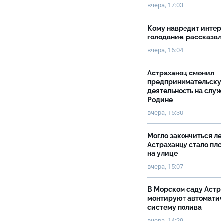
вчера, 17:03
Кому навредит инте
голодание, рассказа
вчера, 16:04
Астраханец сменил
предпринимательск
деятельность на слу
Родине
вчера, 15:30
Могло закончиться ле
Астраханцу стало пл
на улице
вчера, 15:07
В Морском саду Астр
монтируют автомати
систему полива
вчера, 14:29