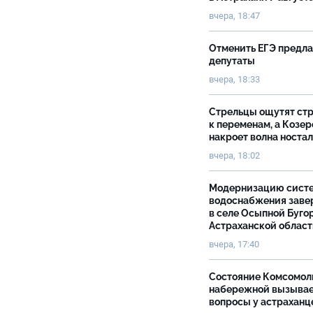
вчера, 18:47
Отменить ЕГЭ предл
депутаты
вчера, 18:33
Стрельцы ощутят ст
к переменам, а Козер
накроет волна носта
вчера, 18:02
Модернизацию сист
водоснабжения зав
в селе Осыпной Буго
Астраханской облас
вчера, 17:40
Состояние Комсомол
набережной вызыва
вопросы у астраханц