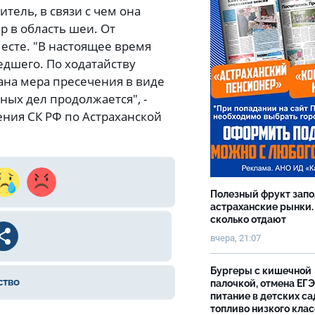
итель, в связи с чем она
р в область шеи. От
есте. "В настоящее время
едшего. По ходатайству
ана мера пресечения в виде
ных дел продолжается", -
ения СК РФ по Астраханской
Полезный фрукт зап
астраханские рынки.
сколько отдают
вчера, 21:07
Бургеры с кишечной
ство
палочкой, отмена ЕГЭ
питание в детских са
топливо низкого клас