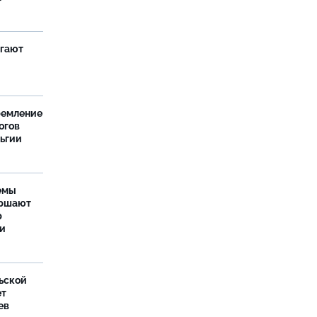
агают
ремление
огов
льгии
емы
ершают
р
ти
ьской
ет
ев