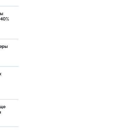
бы
 40%
теры
х
аще
н