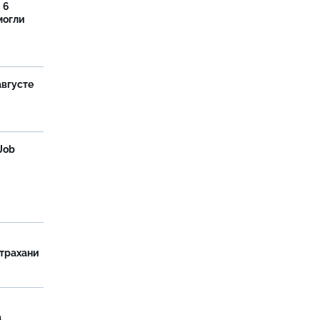
 6
могли
августе
Job
страхани
а