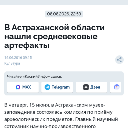
08.08.2026, 22:59
В Астраханской области
нашли средневековые
артефакты
16.06.2016 09:15
Культура
Читайте «КаспийИнфо» здесь:
MAX
Telegram
Дзен
Но
В четверг, 15 июня, в Астраханском музее-
заповеднике состоялась комиссия по приёму
археологических предметов. Главный научный
сотрудник научно-производственного