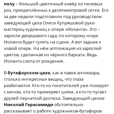
полу
– большой цветочный ковёр из тюлевых
роз, прикреплённых к десятиметровой сетке. Его
за две недели подготовили под руководством
заведующей цеха Олеси Купряшовой руки
мастериц-художниц к опере «Иоланта». Это –
заросли дворцового сада, по которому скоро
Иоланта будет гулять на сцене. А вот задник к
новой опере. На нём аппликация из зарослей
цветов, сделанная из чёрного бархата. Ведь
Иоланта слепа от рождения.
В
бутафорском цехе,
как в лавке антиквара,
столько интересных вещиц, что глаза
разбегаются. Кто-то из посетителей уже позирует
с мечом, кто-то примеряет шлем, а кто-то пугает
друзей перчаткой доспеха. Заведующий цехом
Николай Герасимиди
обстоятельно
рассказывает о работе художников-бутафоров