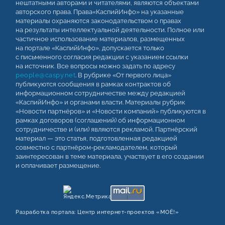
нештатными авторами и читателями, являются объектами
авторского права. Права«КаспийИнфо» на указанные
материалы охраняются законодательством о правах
на результаты интеллектуальной деятельности. Полное или
частичное использование материалов, размещенных
на портале «КаспийИнфо», допускается только
с письменного согласия редакции с указанием ссылки
на источник. Все вопросы можно задать по адресу
people@caspy.net
. В рубрике «От первого лица»
публикуются сообщения в рамках контрактов об
информационном сотрудничестве между редакцией
«КаспийИнфо» и органами власти. Материалы рубрик
«Новости партнёров» и «Новости компаний» публикуются в
рамках договоров (соглашений) об информационном
сотрудничестве и (или) являются рекламой. Партнёрский
материал — это статья, подготовленная редакцией
совместно с партнёром-рекламодателем, который
заинтересован в теме материала, участвует в его создании
и оплачивает размещение.
Разработка портала:
Центр интернет‑проектов «МОЁ!»