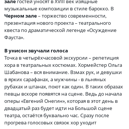
зале
гостей уносят в XVIII век изящные
музыкальные композиции в стиле барокко. В
Черном зале
– торжество современности,
презентация нового проекта – театрального
квеста по драматической легенде «Осуждение
Фауста».
В унисон звучали голоса
Точка в четырёхчасовой экскурсии – репетиция
хора в театральных костюмах. Хормейстер Ольга
Шабанова – вся внимание. Взмах рук, и девушки
в ярких сарафанах, а мужчины - в льняных
рубахах и штанах, поют как один. В таких образах
певцы вскоре появятся на сцене. Ведь до начала
оперы «Евгений Онегин», которая в этот день в
двадцатый раз будет идти на Большой сцене
театра, остаётся буквально час. Сразу после
прогрева голосовых связок хор уходит