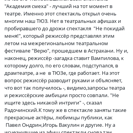
"Академия смеха" - лучший на тот момент в
театре. Именно этот спектакль открыл очень
многим наш ТЮЗ. Нет в театральных афишах и
пробиравшего до дрожи спектакля "Не покидай
меня!", который режиссёр представлял этим
летом на межрегиональном театральном
фестивале "Верю", прошедшем в Астрахани. Ну и,
наконец, режиссёр -загадка ставит Вампилова, к
которому долго, по его словам, подступался, в
драмтеатре, а не в ТЮЗе, где работает. На этот
вопрос режиссёр разводит руками и объясняет,
что вот так получилось -, видимо,запросы театра
и режиссёрские амбиции просто совпали. "Не
ищите здесь никакой интриги" -, сказал
Радочинский.К тому же в спектакле заняты такие
прекрасные актёры, любимцы публики, как
Павел Ондрин,Игорь Вакулин и другие. Ну а
исчезнувшие из афиш спектакли снова там