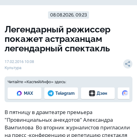
08.08.2026, 09:23
Легендарный режиссер
покажет астраханцам
легендарный спектакль
17.02.2016 10:08
Культура
Читайте «КаспийИнфо» здесь:
MAX
Telegram
Дзен
Но
В пятницу в драмтеатре премьера
"Провинциальных анекдотов" Александра
Вампилова Во вторник журналистов пригласили
на пресс -конференцию и репетицию спектакля