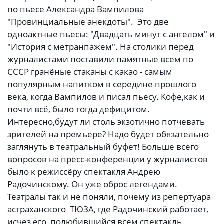
по пьесе Александра Вампилова
"Провинциальные анекдоты". Это две
одноактные пьесы: "Двадцать минут с ангелом" и
"История с метранпажем". На столики перед
журналистами поставили памятные всем по
СССР гранёные стаканы с какао - самым
популярным напитком в середине прошлого
века, когда Вампилов и писал пьесу. Кофе,как и
почти всё, было тогда дефицитом.
Интересно,будут ли столь экзотично потчевать
зрителей на премьере? Надо будет обязательно
заглянуть в театральный буфет! Больше всего
вопросов на пресс-конференции у журналистов
было к режиссёру спектакля Андрею
Радочинскому. Он уже оброс легендами.
Театралы так и не поняли, почему из репертуара
астраханского ТЮЗА, где Радочинский работает,
исчез его полюбившийся всем спектакль