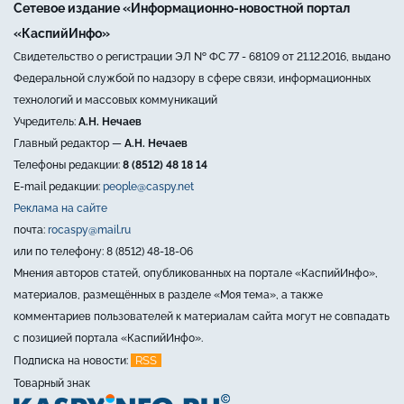
Сетевое издание «Информационно-новостной портал
«КаспийИнфо»
Свидетельство о регистрации ЭЛ № ФС 77 - 68109 от 21.12.2016, выдано
Федеральной службой по надзору в сфере связи, информационных
технологий и массовых коммуникаций
Учредитель:
А.Н. Нечаев
Главный редактор —
А.Н. Нечаев
Телефоны редакции:
8 (8512) 48 18 14
E-mail редакции:
people@caspy.net
Реклама на сайте
почта:
rocaspy@mail.ru
или по телефону: 8 (8512) 48-18-06
Мнения авторов статей, опубликованных на портале «КаспийИнфо»,
материалов, размещённых в разделе «Моя тема», а также
комментариев пользователей к материалам сайта могут не совпадать
с позицией портала «КаспийИнфо».
RSS
Подписка на новости:
Товарный знак