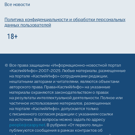
Все новости
Политика конфиденциальности и обработки персональных
данных пользователей
Все права защищены «Информационно-новостной портал
«КаспийИнфо» 2007–2025. Любые материалы, размещенные
на портале «КаспийИнфо» сотрудниками редакции,
нештатными авторами и читателями, являются объектами
авторского права. Права«КаспийИнфо» на указанные
материалы охраняются законодательством о правах
на результаты интеллектуальной деятельности. Полное или
частичное использование материалов, размещенных
на портале «КаспийИнфо», допускается только
с письменного согласия редакции с указанием ссылки
на источник. Все вопросы можно задать по адресу
people@caspy.net
. В рубрике «От первого лица»
публикуются сообщения в рамках контрактов об