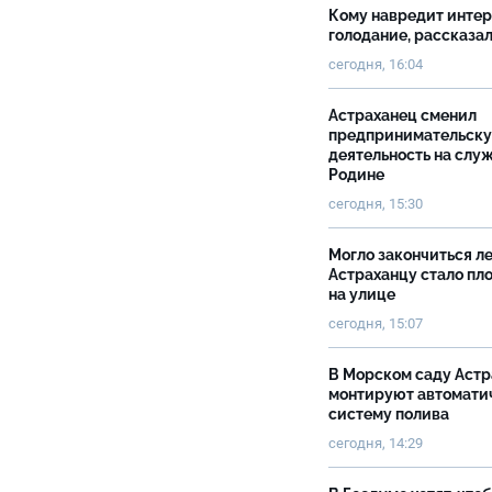
Кому навредит инте
голодание, рассказа
сегодня, 16:04
Астраханец сменил
предпринимательск
деятельность на слу
Родине
сегодня, 15:30
Могло закончиться ле
Астраханцу стало пл
на улице
сегодня, 15:07
В Морском саду Астр
монтируют автомати
систему полива
сегодня, 14:29