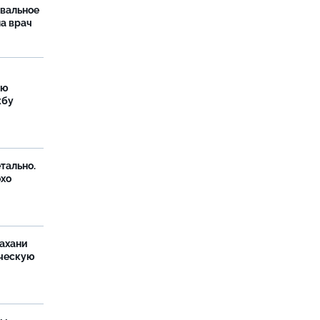
рвальное
ла врач
ую
жбу
тально.
охо
ахани
ческую