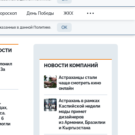
Гороскоп
День Победы
ЖКХ
OK
казанных в данной Политике.
ОСТИ
олонил
НОВОСТИ КОМПАНИЙ
 За
Астраханцы стали
чаще смотреть кино
онлайн
Астрахань в рамках
,
Каспийской недели
дах,
моды примет
са.
дизайнеров
 6
из Армении, Бразилии
могли
и Кыргызстана