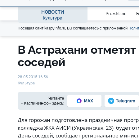
НОВОСТИ
ProжЫзнь
Б
Культура
Посещая сайт kaspyinfo.ru, Вы соглашаетесь с приложенной
Полит
В Астрахани отметят
соседей
28.05.2015 16:56
Культура
Читайте
MAX
Telegram
«КаспийИнфо» здесь:
Для горожан подготовлена праздничная програ
колледжа ЖКХ АИСИ (Украинская, 23) будет 
День соседей, сообщает региональное минис