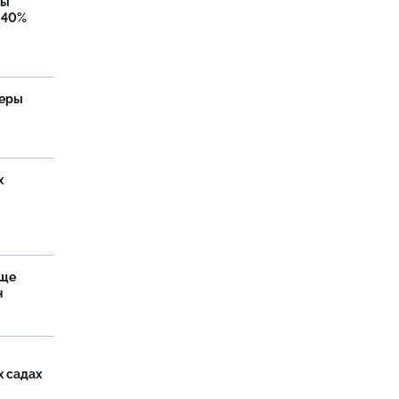
бы
 40%
теры
х
аще
н
х садах