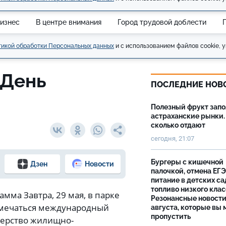
изнес
В центре внимания
Город трудовой доблести
икой обработки Персональных данных
и с использованием файлов cookie, у
 День
ПОСЛЕДНИЕ НОВ
Полезный фрукт зап
астраханские рынки.
сколько отдают
сегодня, 21:07
Бургеры с кишечной
Дзен
Новости
палочкой, отмена ЕГЭ
питание в детских са
топливо низкого клас
мма Завтра, 29 мая, в парке
Резонансные новости
отмечаться международный
августа, которые вы 
пропустить
терство жилищно-