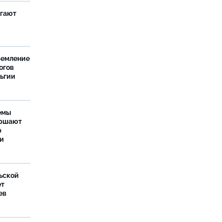
агают
ремление
огов
льгии
емы
ершают
р
ти
ьской
ет
ев