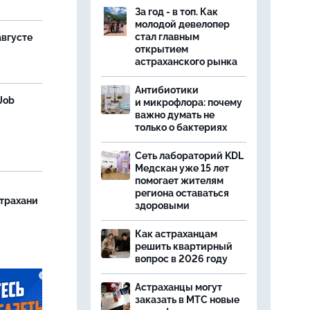
За год - в топ. Как
молодой девелопер
стал главным
августе
открытием
астраханского рынка
Антибиотики
Job
и микрофлора: почему
важно думать не
только о бактериях
Сеть лабораторий KDL
Медскан уже 15 лет
помогает жителям
региона оставаться
страхани
здоровыми
Как астраханцам
решить квартирный
вопрос в 2026 году
Астраханцы могут
заказать в МТС новые