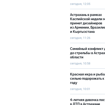
сегодня, 12:05
Астрахань в рамках
Каспийской недели 
примет дизайнеров
из Армении, Бразили
и Кыргызстана
сегодня, 11:26
Семейный конфликт 
до стрельбы в Астра
области
сегодня, 10:58
Красная икра и рыба
сильно подорожать к
году
сегодня, 10:01
4-летняя девочка по
в ДТП в Астрахани