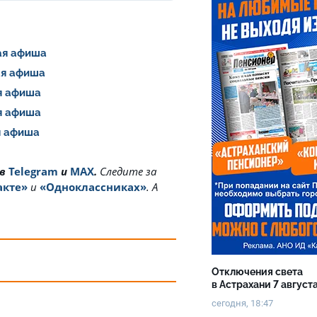
шая афиша
шая афиша
ая афиша
ая афиша
ая афиша
 в
Telegram
и
MAX
.
Cледите за
акте»
и
«Одноклассниках»
. А
Отключения света
в Астрахани 7 август
сегодня, 18:47