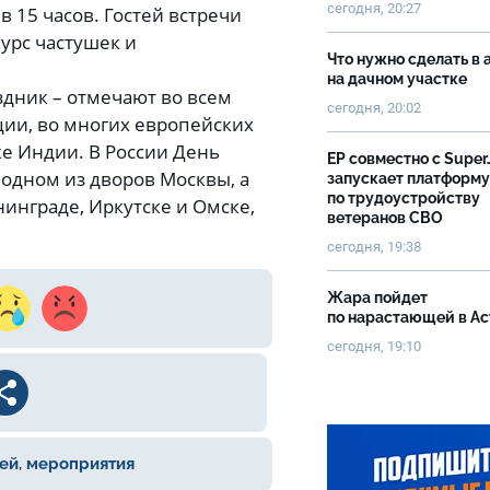
сегодня, 20:27
 15 часов. Гостей встречи
урс частушек и
Что нужно сделать в 
на дачном участке
дник – отмечают во всем
сегодня, 20:02
рции, во многих европейских
же Индии. В России День
ЕР совместно с Super
в одном из дворов Москвы, а
запускает платформу
по трудоустройству
нинграде, Иркутске и Омске,
ветеранов СВО
сегодня, 19:38
Жара пойдет
по нарастающей в А
сегодня, 19:10
ей
,
мероприятия