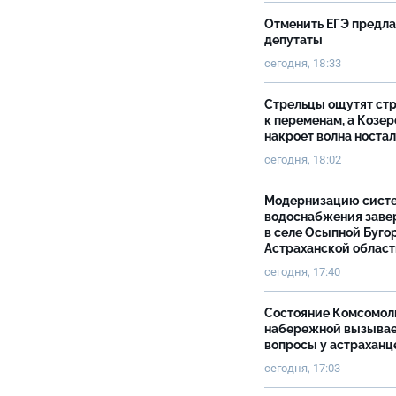
Отменить ЕГЭ предл
депутаты
сегодня, 18:33
Стрельцы ощутят ст
к переменам, а Козер
накроет волна носта
сегодня, 18:02
Модернизацию сист
водоснабжения зав
в селе Осыпной Буго
Астраханской облас
сегодня, 17:40
Состояние Комсомол
набережной вызыва
вопросы у астраханц
сегодня, 17:03