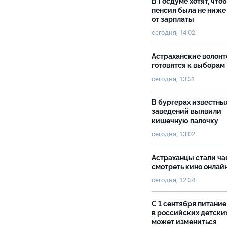
В Госдуме хотят, что
пенсия была не ниже
от зарплаты
сегодня, 14:02
Астраханские волон
готовятся к выборам
сегодня, 13:31
В бургерах известны
заведений выявили
кишечную палочку
сегодня, 13:02
Астраханцы стали ч
смотреть кино онлай
сегодня, 12:34
С 1 сентября питание
в российских детски
может измениться