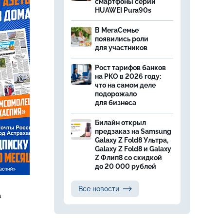
смартфоны серии
HUAWEI Pura90s
В МегаСемье
появились роли
для участников
Рост тарифов банков
на РКО в 2026 году:
что на самом деле
подорожало
для бизнеса
Билайн открыл
предзаказ на Samsung
Galaxy Z Fold8 Ультра,
Galaxy Z Fold8 и Galaxy
Z Флип8 со скидкой
до 20 000 рублей
Все новости
а