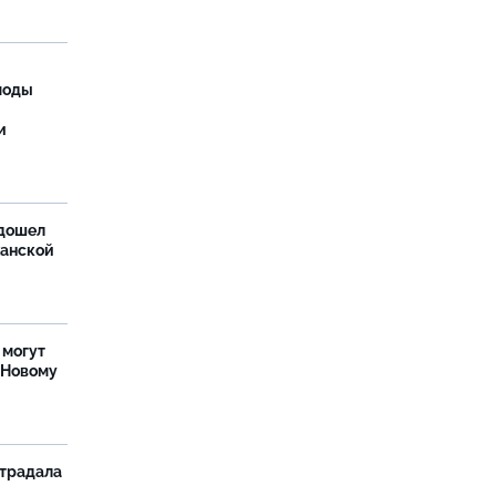
моды
и
дошел
ханской
 могут
 Новому
страдала