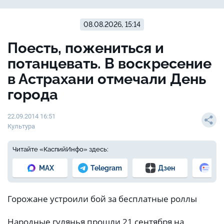
08.08.2026, 15:14
Поесть, пожениться и
потанцевать. В воскресение
в Астрахани отмечали День
города
22.09.2014 16:51
Культура
Читайте «КаспийИнфо» здесь:
MAX
Telegram
Дзен
Но
Горожане устроили бой за бесплатные роллы
Народные гулянья прошли 21 сентября на