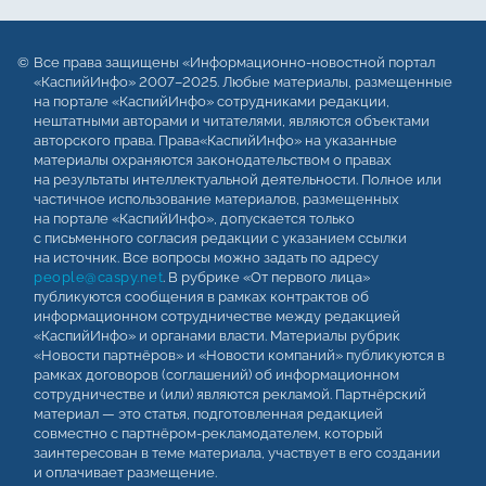
Все права защищены «Информационно-новостной портал
«КаспийИнфо» 2007–2025. Любые материалы, размещенные
на портале «КаспийИнфо» сотрудниками редакции,
нештатными авторами и читателями, являются объектами
авторского права. Права«КаспийИнфо» на указанные
материалы охраняются законодательством о правах
на результаты интеллектуальной деятельности. Полное или
частичное использование материалов, размещенных
на портале «КаспийИнфо», допускается только
с письменного согласия редакции с указанием ссылки
на источник. Все вопросы можно задать по адресу
people@caspy.net
. В рубрике «От первого лица»
публикуются сообщения в рамках контрактов об
информационном сотрудничестве между редакцией
«КаспийИнфо» и органами власти. Материалы рубрик
«Новости партнёров» и «Новости компаний» публикуются в
рамках договоров (соглашений) об информационном
сотрудничестве и (или) являются рекламой. Партнёрский
материал — это статья, подготовленная редакцией
совместно с партнёром-рекламодателем, который
заинтересован в теме материала, участвует в его создании
и оплачивает размещение.