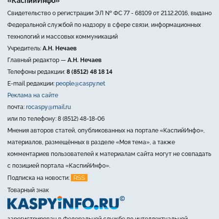
«КаспийИнфо»
Свидетельство о регистрации ЭЛ № ФС 77 - 68109 от 21.12.2016, выдано
Федеральной службой по надзору в сфере связи, информационных
технологий и массовых коммуникаций
Учредитель:
А.Н. Нечаев
Главный редактор —
А.Н. Нечаев
Телефоны редакции:
8 (8512) 48 18 14
E-mail редакции:
people@caspy.net
Реклама на сайте
почта:
rocaspy@mail.ru
или по телефону: 8 (8512) 48-18-06
Мнения авторов статей, опубликованных на портале «КаспийИнфо»,
материалов, размещённых в разделе «Моя тема», а также
комментариев пользователей к материалам сайта могут не совпадать
с позицией портала «КаспийИнфо».
RSS
Подписка на новости:
Товарный знак
зарегистрирован в Федеральной службе по интеллектуальной