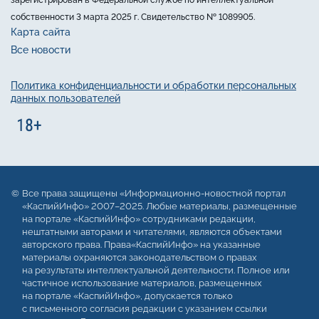
собственности 3 марта 2025 г. Свидетельство № 1089905.
Карта сайта
Все новости
Политика конфиденциальности и обработки персональных
данных пользователей
Все права защищены «Информационно-новостной портал
«КаспийИнфо» 2007–2025. Любые материалы, размещенные
на портале «КаспийИнфо» сотрудниками редакции,
нештатными авторами и читателями, являются объектами
авторского права. Права«КаспийИнфо» на указанные
материалы охраняются законодательством о правах
на результаты интеллектуальной деятельности. Полное или
частичное использование материалов, размещенных
на портале «КаспийИнфо», допускается только
с письменного согласия редакции с указанием ссылки