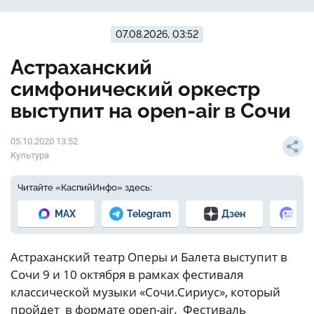
07.08.2026, 03:52
Астраханский
симфонический оркестр
выступит на оpen-air в Сочи
05.10.2020 13:52
Культура
Читайте «КаспийИнфо» здесь:
MAX
Telegram
Дзен
Но
Астраханский театр Оперы и Балета выступит в
Сочи 9 и 10 октября в рамках фестиваля
классической музыки «Сочи.Сириус», который
пройдет в формате оpen-air. Фестиваль