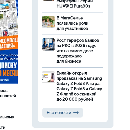
смартфоны серии
HUAWEI Pura90s
В МегаСемье
появились роли
для участников
Рост тарифов банков
на РКО в 2026 году:
что на самом деле
подорожало
для бизнеса
Билайн открыл
предзаказ на Samsung
Galaxy Z Fold8 Ультра,
Galaxy Z Fold8 и Galaxy
леев
Z Флип8 со скидкой
анностей
до 20 000 рублей
Все новости
ельному
сти