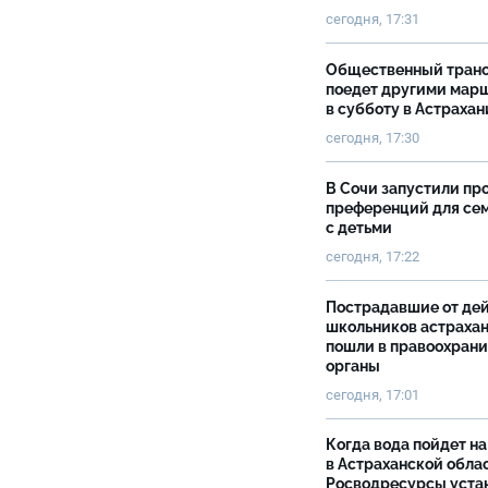
сегодня, 17:31
Общественный тран
поедет другими мар
в субботу в Астрахан
сегодня, 17:30
В Сочи запустили пр
преференций для се
с детьми
сегодня, 17:22
Пострадавшие от де
школьников астраха
пошли в правоохран
органы
сегодня, 17:01
Когда вода пойдет н
в Астраханской облас
Росводресурсы уста