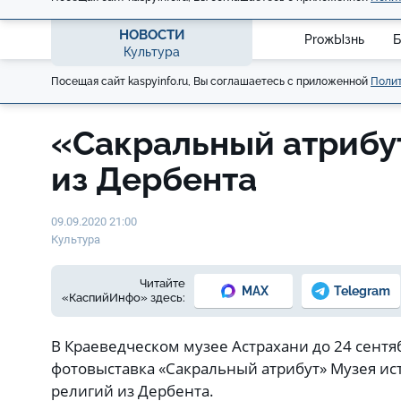
НОВОСТИ
ProжЫзнь
Б
Культура
Посещая сайт kaspyinfo.ru, Вы соглашаетесь с приложенной
Полит
«Сакральный атрибу
из Дербента
09.09.2020 21:00
Культура
Читайте
MAX
Telegram
«КаспийИнфо» здесь:
В Краеведческом музее Астрахани до 24 сентя
фотовыставка «Сакральный атрибут» Музея ис
религий из Дербента.