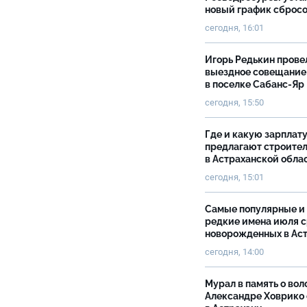
новый график сброс
сегодня, 16:01
Игорь Редькин прове
выездное совещание
в поселке Сабанс-Яр
сегодня, 15:50
Где и какую зарплат
предлагают строите
в Астраханской обла
сегодня, 15:01
Самые популярные и
редкие имена июля 
новорожденных в Ас
сегодня, 14:00
Мурал в память о вол
Александре Ховрико