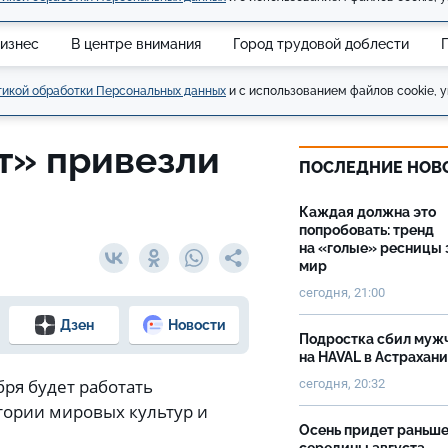
изнес
В центре внимания
Город трудовой доблести
икой обработки Персональных данных
и с использованием файлов cookie, у
т» привезли
ПОСЛЕДНИЕ НОВ
Каждая должна это
попробовать: тренд
на «голые» ресницы 
мир
сегодня, 21:00
Дзен
Новости
Подростка сбил муж
на HAVAL в Астрахан
бря будет работать
сегодня, 20:32
тории мировых культур и
Осень придет раньш