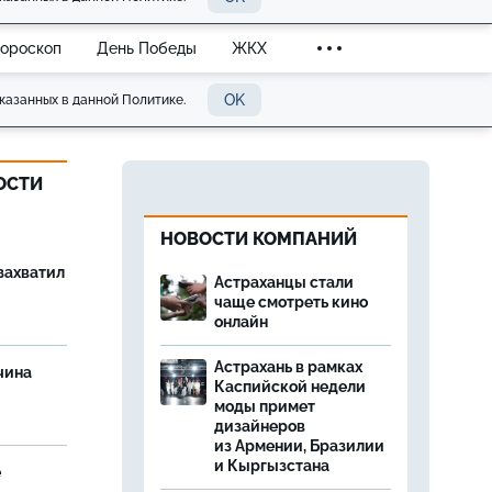
Гороскоп
День Победы
ЖКХ
OK
казанных в данной Политике.
ОСТИ
НОВОСТИ КОМПАНИЙ
захватил
Астраханцы стали
чаще смотреть кино
онлайн
Астрахань в рамках
чина
Каспийской недели
и
моды примет
дизайнеров
из Армении, Бразилии
и Кыргызстана
е