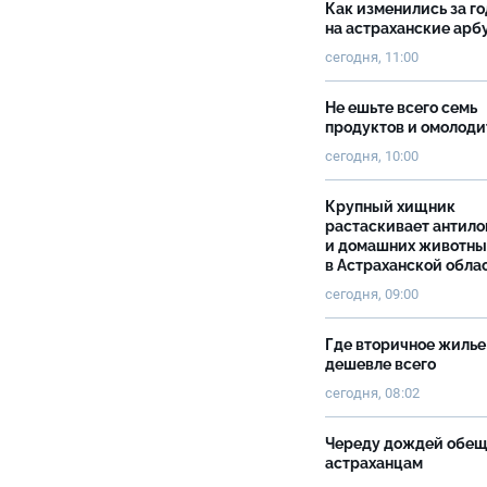
Как изменились за г
на астраханские ар
сегодня, 11:00
Не ешьте всего семь
продуктов и омолоди
сегодня, 10:00
Крупный хищник
растаскивает антило
и домашних животны
в Астраханской обла
сегодня, 09:00
Где вторичное жилье
дешевле всего
сегодня, 08:02
Череду дождей обе
астраханцам