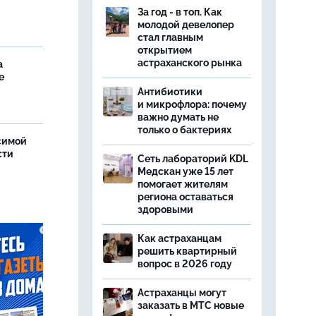
За год - в топ. Как
молодой девелопер
стал главным
открытием
астраханского рынка
а
е
Антибиотики
и микрофлора: почему
важно думать не
только о бактериях
симой
сти
Сеть лабораторий KDL
Медскан уже 15 лет
помогает жителям
региона оставаться
здоровыми
Как астраханцам
решить квартирный
вопрос в 2026 году
Астраханцы могут
заказать в МТС новые