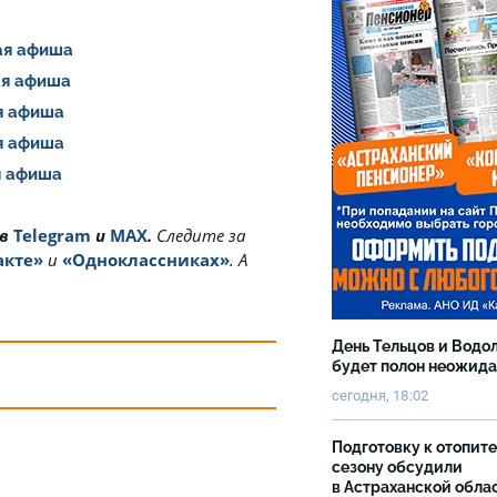
шая афиша
шая афиша
ая афиша
ая афиша
ая афиша
 в
Telegram
и
MAX
.
Cледите за
акте»
и
«Одноклассниках»
. А
День Тельцов и Водо
будет полон неожид
сегодня, 18:02
Подготовку к отопит
сезону обсудили
в Астраханской обла