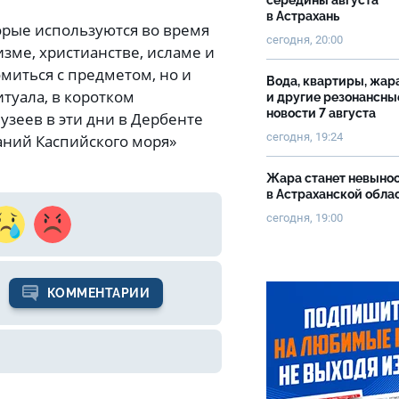
середины августа
в Астрахань
орые используются во время
сегодня, 20:00
зме, христианстве, исламе и
миться с предметом, но и
Вода, квартиры, жар
туала, в коротком
и другие резонансны
новости 7 августа
узеев в эти дни в Дербенте
сегодня, 19:24
аний Каспийского моря»
Жара станет невыно
в Астраханской обла
сегодня, 19:00
КОММЕНТАРИИ