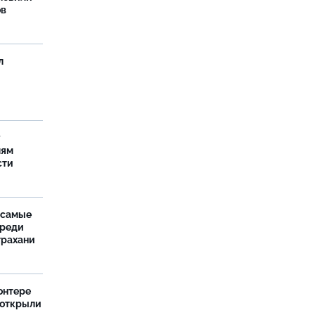
ов
л
у
лям
сти
 самые
среди
трахани
онтере
 открыли