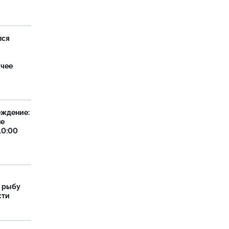
лся
ячее
еждение:
не
10:00
 рыбу
сти