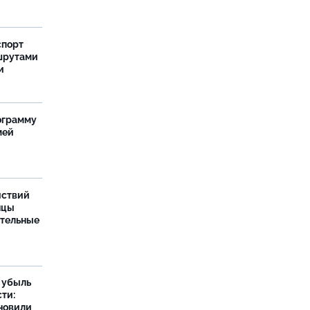
спорт
шрутами
и
ограмму
мей
йствий
нцы
ительные
а убыль
ти:
новили