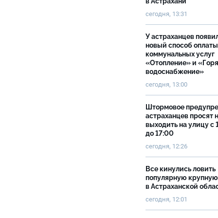
в Астрахани
сегодня, 13:31
У астраханцев появи
новый способ оплаты
коммунальных услуг
«Отопление» и «Гор
водоснабжение»
сегодня, 13:00
Штормовое предупр
астраханцев просят 
выходить на улицу с 
до 17:00
сегодня, 12:26
Все кинулись ловить
популярную крупную
в Астраханской обла
сегодня, 12:01