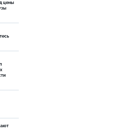
од цены
бузы
тесь
п
х
сти
щают