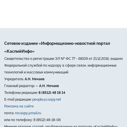
Сетевое издание «Информационно-новостной портал
«КаспийИнфо»
Свидетельство о регистрации ЭЛ № ФС 77 - 68109 от 21.12.2016, выдано
Федеральной службой по надзору в сфере связи, информационных
технологий и массовых коммуникаций
Учредитель:
А.Н. Нечаев
Главный редактор —
А.Н. Нечаев
Телефоны редакции:
8 (8512) 48 18 14
E-mail редакции:
people@caspy.net
Реклама на сайте
почта:
rocaspy@mail.ru
или по телефону: 8 (8512) 48-18-06
Мнения авторов статей, опубликованных на портале «КаспийИнфо»,