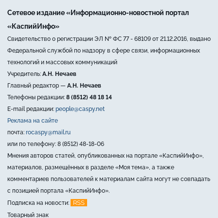
Сетевое издание «Информационно-новостной портал
«КаспийИнфо»
Свидетельство о регистрации ЭЛ № ФС 77 - 68109 от 21.12.2016, выдано
Федеральной службой по надзору в сфере связи, информационных
технологий и массовых коммуникаций
Учредитель:
А.Н. Нечаев
Главный редактор —
А.Н. Нечаев
Телефоны редакции:
8 (8512) 48 18 14
E-mail редакции:
people@caspy.net
Реклама на сайте
почта:
rocaspy@mail.ru
или по телефону: 8 (8512) 48-18-06
Мнения авторов статей, опубликованных на портале «КаспийИнфо»,
материалов, размещённых в разделе «Моя тема», а также
комментариев пользователей к материалам сайта могут не совпадать
с позицией портала «КаспийИнфо».
RSS
Подписка на новости:
Товарный знак