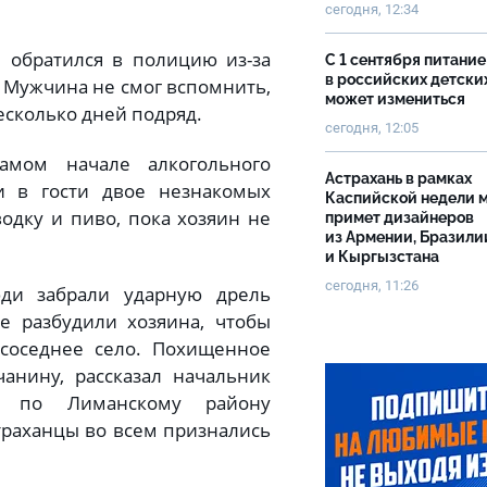
сегодня, 12:34
 обратился в полицию из-за
С 1 сентября питание
в российских детски
. Мужчина не смог вспомнить,
может измениться
несколько дней подряд.
сегодня, 12:05
амом начале алкогольного
Астрахань в рамках
и в гости двое незнакомых
Каспийской недели 
одку и пиво, пока хозяин не
примет дизайнеров
из Армении, Бразили
и Кыргызстана
сегодня, 11:26
ди забрали ударную дрель
е разбудили хозяина, чтобы
 соседнее село. Похищенное
анину, рассказал начальник
и по Лиманскому району
траханцы во всем признались