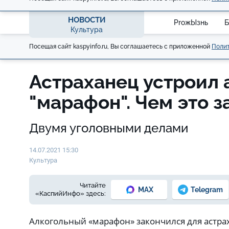
НОВОСТИ
ProжЫзнь
Б
Культура
Посещая сайт kaspyinfo.ru, Вы соглашаетесь с приложенной
Полит
Астраханец устроил
"марафон". Чем это 
Двумя уголовными делами
14.07.2021 15:30
Культура
Читайте
MAX
Telegram
«КаспийИнфо» здесь:
Алкогольный «марафон» закончился для астр