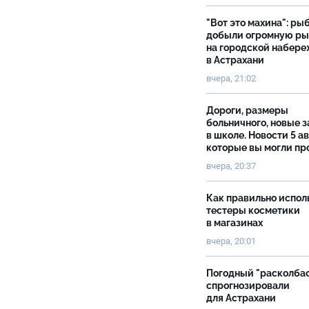
"Вот это махина": ры
добыли огромную р
на городской набер
в Астрахани
вчера, 21:02
Дороги, размеры
больничного, новые 
в школе. Новости 5 ав
которые вы могли пр
вчера, 20:37
Как правильно испол
тестеры косметики
в магазинах
вчера, 20:01
Погодный "расколба
спрогнозировали
для Астрахани