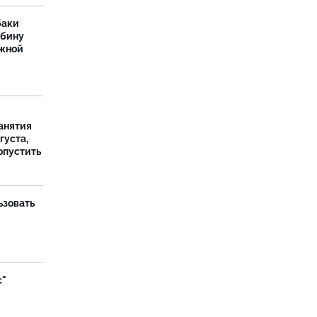
баки
ыбину
ежной
занятия
густа,
опустить
ьзовать
с"