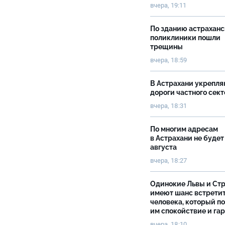
вчера, 19:11
По зданию астрахан
поликлиники пошли
трещины
вчера, 18:59
В Астрахани укрепл
дороги частного сек
вчера, 18:31
По многим адресам
в Астрахани не будет
августа
вчера, 18:27
Одинокие Львы и Ст
имеют шанс встрети
человека, который п
им спокойствие и га
вчера, 18:10