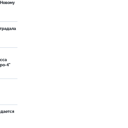
 Новому
страдала
асса
вро-4"
и
идается