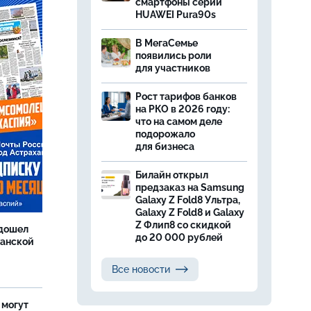
смартфоны серии
HUAWEI Pura90s
В МегаСемье
появились роли
для участников
Рост тарифов банков
на РКО в 2026 году:
что на самом деле
подорожало
для бизнеса
Билайн открыл
предзаказ на Samsung
Galaxy Z Fold8 Ультра,
Galaxy Z Fold8 и Galaxy
Z Флип8 со скидкой
дошел
до 20 000 рублей
ханской
Все новости
 могут