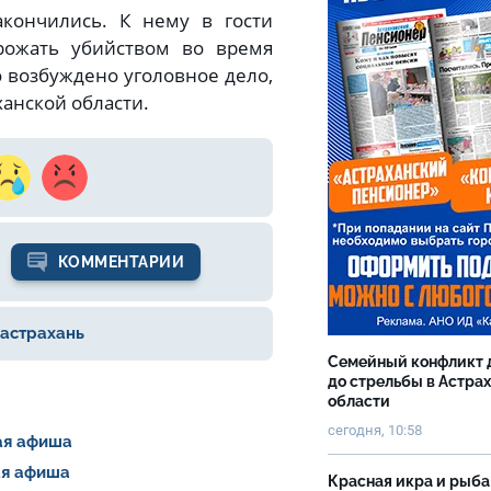
кончились. К нему в гости
рожать убийством во время
о возбуждено уголовное дело,
анской области.
КОММЕНТАРИИ
астрахань
Семейный конфликт 
до стрельбы в Астра
области
сегодня, 10:58
шая афиша
шая афиша
Красная икра и рыба