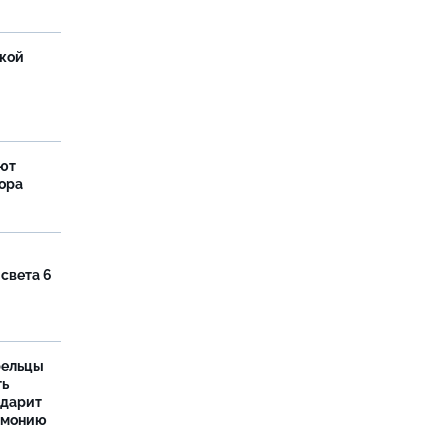
ской
яют
тора
 света 6
рельцы
ть
одарит
рмонию