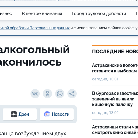
изнес
В центре внимания
Город трудовой доблести
икой обработки Персональных данных
и с использованием файлов cookie, у
 алкогольный
ПОСЛЕДНИЕ НОВ
закончилось
Астраханские волон
готовятся к выборам
сегодня, 13:31
В бургерах известны
заведений выявили
кишечную палочку
сегодня, 13:02
Дзен
Новости
Астраханцы стали ч
аханца возбуждением двух
смотреть кино онлай