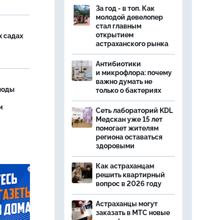
За год - в топ. Как
молодой девелопер
стал главным
открытием
х садах
астраханского рынка
Антибиотики
и микрофлора: почему
важно думать не
моды
только о бактериях
и
Сеть лабораторий KDL
Медскан уже 15 лет
помогает жителям
региона оставаться
здоровыми
Как астраханцам
решить квартирный
вопрос в 2026 году
Астраханцы могут
заказать в МТС новые