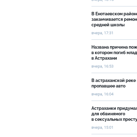
В Енотаевском район
заканчивается ремон
средней школы
вчера, 17:31
Названа причина пож
в котором погиб мла
в Астрахани
вчера, 16:53
В астраханской реке
пропавшее авто
вчера, 16:04
Астраханки придума
для обвинямого
в сексуальных прест
вчера, 15:01