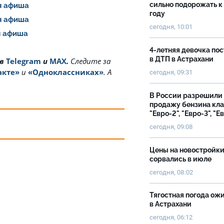
сильно подорожать к
ая афиша
году
ая афиша
сегодня, 10:01
ая афиша
4-летняя девочка по
в ДТП в Астрахани
 в
Telegram
и
MAX
.
Cледите за
акте»
и
«Одноклассниках»
. А
сегодня, 09:31
В России разрешили
продажу бензина кл
"Евро-2", "Евро-3", "Е
сегодня, 09:08
Цены на новостройк
сорвались в июле
сегодня, 08:02
Тягостная погода ож
в Астрахани
сегодня, 06:12