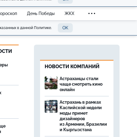
Гороскоп
День Победы
ЖКХ
OK
казанных в данной Политике.
ОСТИ
теры
НОВОСТИ КОМПАНИЙ
Астраханцы стали
чаще смотреть кино
онлайн
х
Астрахань в рамках
Каспийской недели
моды примет
дизайнеров
из Армении, Бразилии
аще
и Кыргызстана
н