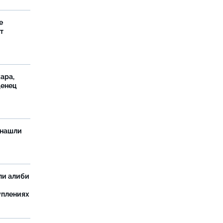
е
т
ара,
денец
 нашли
ли алиби
уплениях