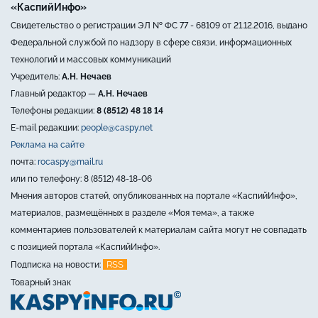
«КаспийИнфо»
Свидетельство о регистрации ЭЛ № ФС 77 - 68109 от 21.12.2016, выдано
Федеральной службой по надзору в сфере связи, информационных
технологий и массовых коммуникаций
Учредитель:
А.Н. Нечаев
Главный редактор —
А.Н. Нечаев
Телефоны редакции:
8 (8512) 48 18 14
E-mail редакции:
people@caspy.net
Реклама на сайте
почта:
rocaspy@mail.ru
или по телефону: 8 (8512) 48-18-06
Мнения авторов статей, опубликованных на портале «КаспийИнфо»,
материалов, размещённых в разделе «Моя тема», а также
комментариев пользователей к материалам сайта могут не совпадать
с позицией портала «КаспийИнфо».
RSS
Подписка на новости:
Товарный знак