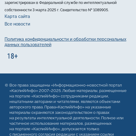
зарегистрирован в Федеральной службе по интеллектуальной
собственности 3 марта 2025 г. Свидетельство № 1089905.
Карта сайта
Все новости
Политика конфиденциальности и обработки персональных
данных пользователей
Все права защищены «Информационно-новостной портал
«КаспийИнфо» 2007–2025. Любые материалы, размещенные
на портале «КаспийИнфо» сотрудниками редакции,
нештатными авторами и читателями, являются объектами
авторского права. Права«КаспийИнфо» на указанные
материалы охраняются законодательством о правах
на результаты интеллектуальной деятельности. Полное или
частичное использование материалов, размещенных
на портале «КаспийИнфо», допускается только
с письменного согласия редакции с указанием ссылки