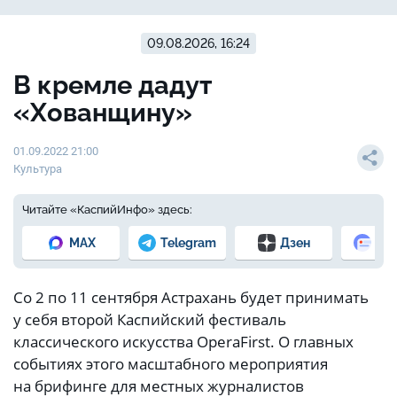
09.08.2026, 16:24
В кремле дадут
«Хованщину»
01.09.2022 21:00
Культура
Читайте «КаспийИнфо» здесь:
MAX
Telegram
Дзен
Но
Со 2 по 11 сентября Астрахань будет принимать
у себя второй Каспийский фестиваль
классического искусства OperaFirst. О главных
событиях этого масштабного мероприятия
на брифинге для местных журналистов