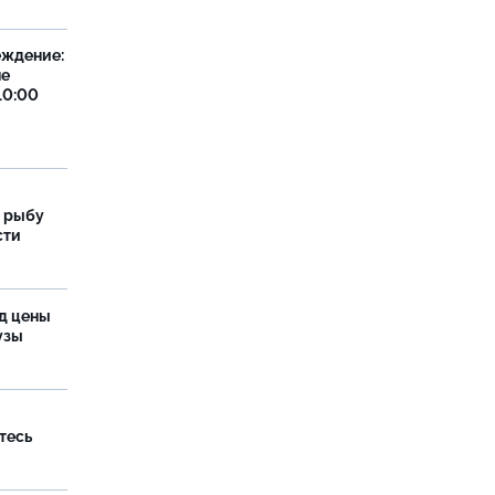
еждение:
не
10:00
 рыбу
сти
од цены
бузы
тесь