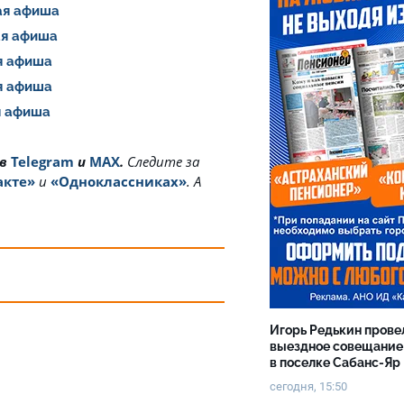
шая афиша
шая афиша
ая афиша
ая афиша
ая афиша
 в
Telegram
и
MAX
.
Cледите за
акте»
и
«Одноклассниках»
. А
Игорь Редькин прове
выездное совещание
в поселке Сабанс-Яр
сегодня, 15:50