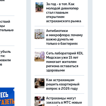
мей
За год - в топ. Как
молодой девелопер
стал главным
открытием
астраханского рынка
йствий
нцы
ительные
Антибиотики
и микрофлора: почему
важно думать не
только о бактериях
а убыль
Сеть лабораторий KDL
ти:
Медскан уже 15 лет
новили
помогает жителям
ов
региона оставаться
здоровыми
Как астраханцам
решить квартирный
вопрос в 2026 году
Астраханцы могут
заказать в МТС новые