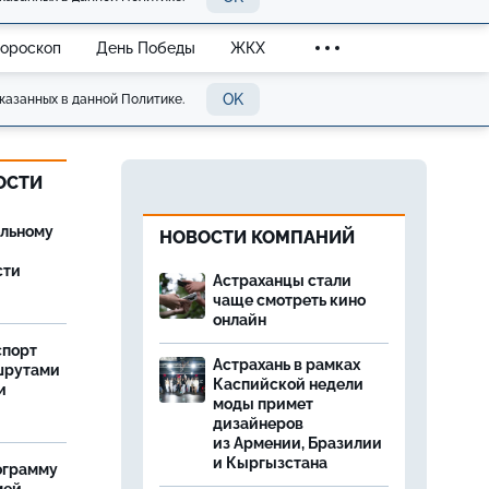
Гороскоп
День Победы
ЖКХ
OK
казанных в данной Политике.
ОСТИ
ельному
НОВОСТИ КОМПАНИЙ
сти
Астраханцы стали
чаще смотреть кино
онлайн
спорт
Астрахань в рамках
шрутами
Каспийской недели
и
моды примет
дизайнеров
из Армении, Бразилии
и Кыргызстана
ограмму