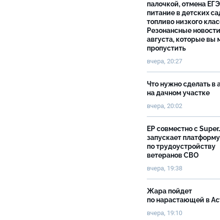
палочкой, отмена ЕГЭ
питание в детских са
топливо низкого клас
Резонансные новости
августа, которые вы 
пропустить
вчера, 20:27
Что нужно сделать в 
на дачном участке
вчера, 20:02
ЕР совместно с Super
запускает платформу
по трудоустройству
ветеранов СВО
вчера, 19:38
Жара пойдет
по нарастающей в А
вчера, 19:10