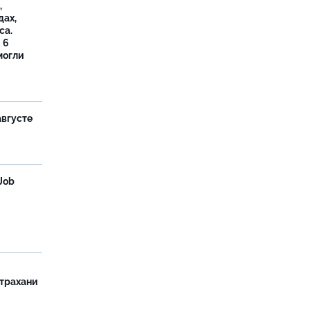
,
дах,
са.
 6
могли
августе
Job
страхани