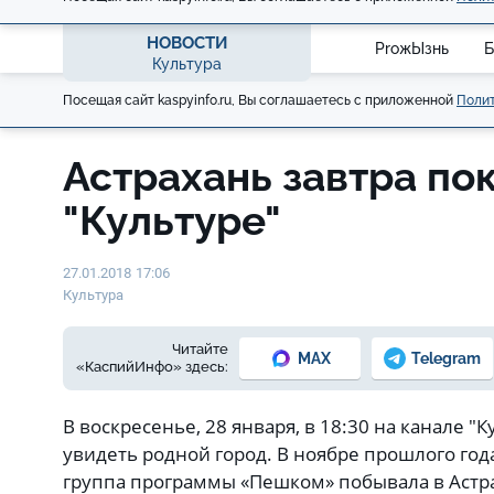
НОВОСТИ
ProжЫзнь
Б
Культура
Посещая сайт kaspyinfo.ru, Вы соглашаетесь с приложенной
Полит
Астрахань завтра по
"Культуре"
27.01.2018 17:06
Культура
Читайте
MAX
Telegram
«КаспийИнфо» здесь:
В воскресенье, 28 января, в 18:30 на канале "
увидеть родной город. В ноябре прошлого го
группа программы «Пешком» побывала в Астр