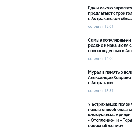
Где и какую зарплат
предлагают строите
в Астраханской обла
сегодня, 15:01
Самые популярные и
редкие имена июля 
новорожденных в Ас
сегодня, 14:00
Мурал в память о вол
Александре Ховрико
в Астрахани
сегодня, 13:31
У астраханцев появи
новый способ оплаты
коммунальных услуг
«Отопление» и «Гор
водоснабжение»