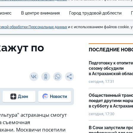
изнес
В центре внимания
Город трудовой доблести
икой обработки Персональных данных
и с использованием файлов cookie, у
кажут по
ПОСЛЕДНИЕ НОВ
Подготовку к отопит
сезону обсудили
в Астраханской обла
сегодня, 17:31
Общественный тран
Дзен
Новости
поедет другими мар
в субботу в Астрахан
Культура" астраханцы смогут
сегодня, 17:30
да съемочная
В Сочи запустили пр
ахани. Москвичи посетили