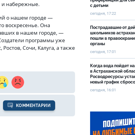
преференций для се
ы и набережные.
с детьми
сегодня, 17:22
рий о нашем городе —
то воскресенье. Она
Пострадавшие от де
авших в нашем городе, —
школьников астраха
пошли в правоохран
Создатели программы уже
органы
Ростов, Сочи, Калуга, а также
сегодня, 17:01
Когда вода пойдет н
в Астраханской облас
Росводресурсы уста
новый график сброс
сегодня, 16:01
КОММЕНТАРИИ