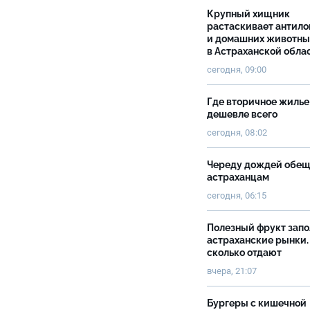
Крупный хищник
растаскивает антило
и домашних животны
в Астраханской обла
сегодня, 09:00
Где вторичное жилье
дешевле всего
сегодня, 08:02
Череду дождей обе
астраханцам
сегодня, 06:15
Полезный фрукт зап
астраханские рынки.
сколько отдают
вчера, 21:07
Бургеры с кишечной