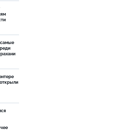
у
лям
сти
 самые
среди
трахани
онтере
 открыли
лся
ячее