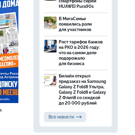
смартфоны серии
HUAWEI Pura90s
В МегаСемье
появились роли
для участников
Рост тарифов банков
на РКО в 2026 году:
что на самом деле
подорожало
для бизнеса
Билайн открыл
предзаказ на Samsung
Galaxy Z Fold8 Ультра,
Galaxy Z Fold8 и Galaxy
Z Флип8 со скидкой
до 20 000 рублей
л
Все новости