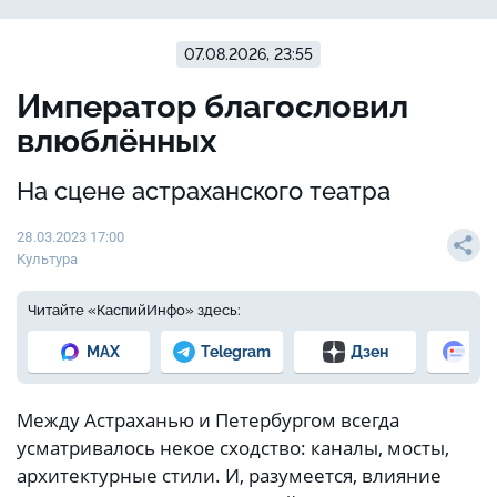
07.08.2026, 23:55
Император благословил
влюблённых
На сцене астраханского театра
28.03.2023 17:00
Культура
Читайте «КаспийИнфо» здесь:
MAX
Telegram
Дзен
Но
Между Астраханью и Петербургом всегда
усматривалось некое сходство: каналы, мосты,
архитектурные стили. И, разумеется, влияние