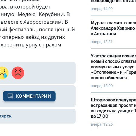
новорожденных в Ас
ова, в которой будет
вчера, 14:00
енную "Медею" Керубини. В
 вместе с Хворостовским. В
Мурал в память о вол
ый фестиваль , посвящённый
Александре Ховрико
в Астрахани
 оперных звёзд из других
вчера, 13:31
ахоронить урну с прахом
У астраханцев появи
новый способ оплаты
коммунальных услуг
«Отопление» и «Гор
водоснабжение»
вчера, 13:00
КОММЕНТАРИИ
Штормовое предупр
астраханцев просят 
выходить на улицу с 
оярск
до 17:00
вчера, 12:26