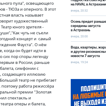
Подростка сбил муж
ального пула", освещающего
на HAVAL в Астрахан
ов - ТЮЗа и оперного. В этот
вчера, 20:32
стная власть называет
говорит художественный
Осень придет раньш
середины августа
Театр юного зрителя -
в Астрахань
уши","Как чуть не съели
вчера, 20:00
овогодний концерт и самый
уждение Фауста". О нём
Вода, квартиры, жар
, когда он будет идти в
и другие резонансны
о сих пор споры легенду
новости 7 августа
 первым в России, раньше
вчера, 19:24
 балета, симфонии с
, создающего иллюзию
 Большой театр не прибегает
, поэтому работа режиссёра
тральной премии "Золотая
нил спектакль и
театра оперы и балета,