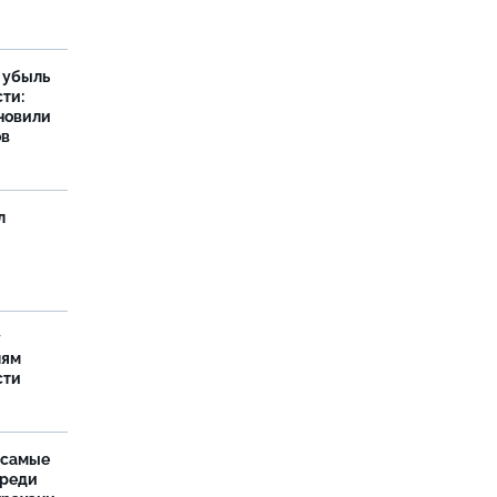
а убыль
ти:
новили
ов
л
у
лям
сти
 самые
среди