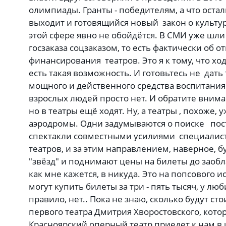
олимпиады. Гранты - победителям, а что ос
выходит и готовящийся новый закон о культур
этой сфере явно не обойдётся. В СМИ уже шл
госзаказа соцзаказом, то есть фактически об 
финансирования театров. Это я к тому, что хо
есть такая возможность. И готовьтесь не дать 
мощного и действенного средства воспитания 
взрослых людей просто нет. И обратите внима
но в театры ещё ходят. Ну, а театры , похоже,
аэродромы. Одни задумываются о поиске пост
спектакли совместными усилиями специалист
театров, и за этим направлением, наверное, 
"звёзд" и поднимают цены на билеты до заобла
как мне кажется, в никуда. Это на попсового
могут купить билеты за три - пять тысяч, у люб
правило, нет.. Пока не знаю, сколько будут ст
первого театра Дмитрия Хворостовского, котор
Красноярский оперный театр приедет к нам в