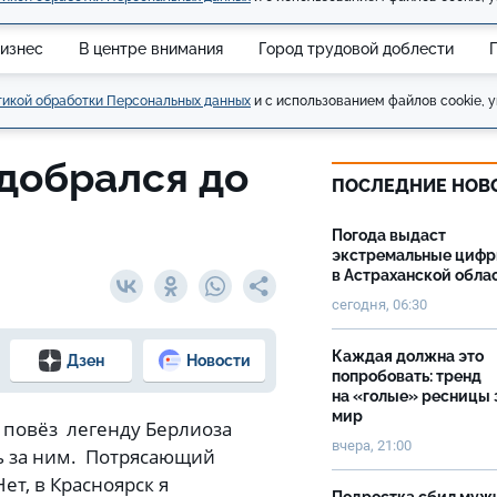
изнес
В центре внимания
Город трудовой доблести
икой обработки Персональных данных
и с использованием файлов cookie, у
добрался до
ПОСЛЕДНИЕ НОВ
Погода выдаст
экстремальные циф
в Астраханской обла
сегодня, 06:30
Каждая должна это
Дзен
Новости
попробовать: тренд
на «голые» ресницы 
мир
а повёз легенду Берлиоза
вчера, 21:00
сь за ним. Потрясающий
Нет, в Красноярск я