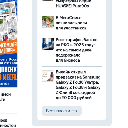
смартфоны серии
HUAWEI Pura90s
В МегаСемье
появились роли
для участников
Рост тарифов банков
на РКО в 2026 году:
что на самом деле
подорожало
для бизнеса
Билайн открыл
предзаказ на Samsung
Galaxy Z Fold8 Ультра,
Galaxy Z Fold8 и Galaxy
Z Флип8 со скидкой
симой
до 20 000 рублей
сти
Все новости
леев
анностей