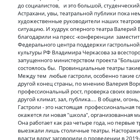
до социалистов, и это большой, студенческий
Астрахани, увы, театральной публики пока нем
художественные руководители наших театров
ситуацию. И худрук оперного театра Валерий 
благодарили на пресс -конференции заместит
Федерального центра поддержки гастрольной
культуры РФ Владимира Черкасова за всесто
запущенного министерством проекта "Большие
состоялось бы. Провинциальные театры такие
Между тем любые гастроли, особенно такие с
другой конец страны, по мнению Валерия Вор
профессиональный рост, проверка своих возм
другой климат, зал, публика.... В общем, огонь
Гастроли - это настоящая профессиональная т
окажется ли новая "школа", организованная м
Она работает как раз четыре года, но первые 
выезжали лишь столичные театры. Насторажив
власти вдруг заговорили о проведении в 2019-