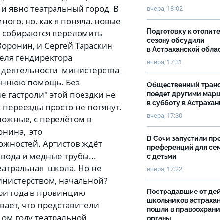
 и явно театральный город. В
вчера, 18:02
ного, но, как я поняла, новые
 собираются переломить
Подготовку к отопит
сезону обсудили
Воронин, и Сергей Тараскин
в Астраханской обла
еля гендиректора
вчера, 17:31
 деятельности министерства
роннюю помощь. Без
Общественный тран
 гастроли" этой поездки не
поедет другими мар
в субботу в Астрахан
 переезды просто не потянут.
вчера, 17:30
ложные, с перелётом в
онина, это
В Сочи запустили пр
ожностей. Артистов ждёт
преференций для се
, вода и медные трубы...
с детьми
еатральная школа. Но не
вчера, 17:22
инистерством, начальной?
три года в провинцию
Пострадавшие от де
школьников астраха
ает, что представители
пошли в правоохран
 ом году театральной
органы