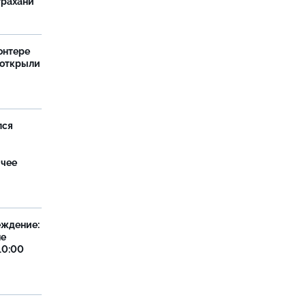
трахани
онтере
 открыли
лся
ячее
еждение:
не
10:00