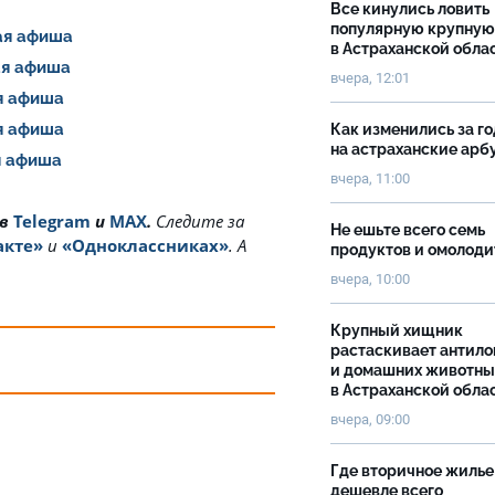
Все кинулись ловить
популярную крупную
шая афиша
в Астраханской обла
шая афиша
вчера, 12:01
ая афиша
ая афиша
Как изменились за г
на астраханские ар
ая афиша
вчера, 11:00
 в
Telegram
и
MAX
.
Cледите за
Не ешьте всего семь
акте»
и
«Одноклассниках»
. А
продуктов и омолоди
вчера, 10:00
Крупный хищник
растаскивает антило
и домашних животны
в Астраханской обла
вчера, 09:00
Где вторичное жилье
дешевле всего