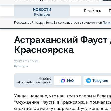
НОВОСТИ
ProжЫзнь
Б
Культура
Посещая сайт kaspyinfo.ru, Вы соглашаетесь с приложенной
Полит
Астраханский Фауст 
Красноярска
23.12.2017 15:25
Культура
Читайте
MAX
Telegram
«КаспийИнфо» здесь:
Узнала недавно, что наш театр оперы и балет
"Осуждение Фауста" в Красноярск, и помчала
спектакль, а идёт у нас редко. Шучу, конечно. 