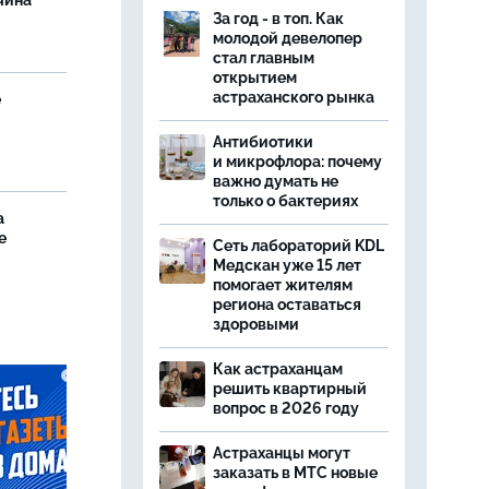
чина
За год - в топ. Как
и
молодой девелопер
стал главным
открытием
астраханского рынка
е
Антибиотики
и микрофлора: почему
важно думать не
только о бактериях
а
е
Сеть лабораторий KDL
Медскан уже 15 лет
помогает жителям
региона оставаться
здоровыми
Как астраханцам
решить квартирный
вопрос в 2026 году
Астраханцы могут
заказать в МТС новые