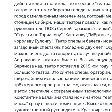
действительно полетела, но в составе "театр
гастроли в этом сибирском городе наших театр
город с миллионным населением, который ме
столицей Сибири, наши театры повезли, как 
руководитель ТЮЗа Сергей Тараскин,"сливки". 
"Страсти по Торчалову","Каштанку","Мёртвые д
королеву Булочку". Театр оперы и балета - н
загадочный спектакль последних двух лет "Ос
можно очень долго говорить, но лучше узнайте
Астрахани, и закажите билеты. Вызывающую д
Берлиоза наш театр поставил в 2015 -ом году
Большого театра. Это синтез оперы, оратории,
широчайшим использованием видеоконтента
трёхмерного пространства. Но, оказывается, и
в этом спектакле к современным технологиям
Константина Балакина стала номинантом теа
маска" сразу в шести номинациях. Высоко оце
художественный руководитель Красноярского 