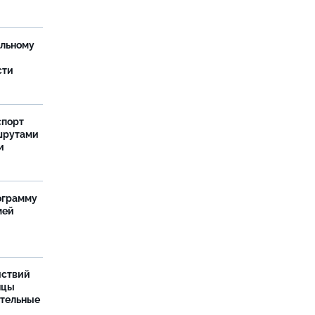
ельному
сти
спорт
шрутами
и
ограмму
мей
йствий
нцы
ительные