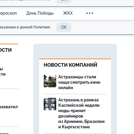
Гороскоп
День Победы
ЖКХ
OK
казанных в данной Политике.
ОСТИ
НОВОСТИ КОМПАНИЙ
ры
сти
Астраханцы стали
чаще смотреть кино
онлайн
Астрахань в рамках
Каспийской недели
захватил
моды примет
дизайнеров
из Армении, Бразилии
и Кыргызстана