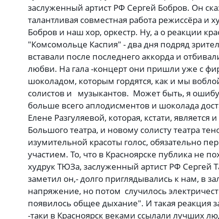
заслуженный артист РФ Сергей Бобров. Он сказ
талантливая совместная работа режиссёра и х
Бобров и наш хор, оркестр. Ну, а о реакции кр
"Комсомольце Каспия" - два дня подряд зрител
вставали после последнего аккорда и отбива
любви. На гала -концерт они пришли уже с 
шоколадом, которым гордятся, как и мы вобло
солистов и музыкантов. Может быть, я ошибус
больше всего аплодисментов и шоколада дос
Елене Разгуляевой, которая, кстати, является
Большого театра, и новому солисту театра те
изумительной красоты голос, обязательно пер
участием. То, что в Красноярске публика не п
худрук ТЮЗа, заслуженный артист РФ Сергей Та
заметил он,- долго приглядывались к нам, в з
напряжение, но потом случилось электричеств
появилось общее дыхание". И такая реакция з
-таки в Красноярск веками ссылали лучших люд