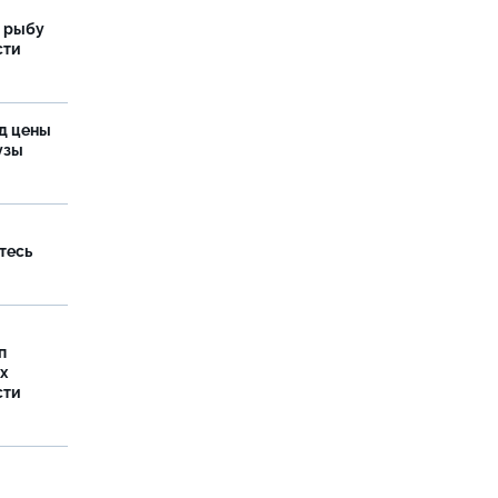
 рыбу
сти
од цены
бузы
тесь
п
х
сти