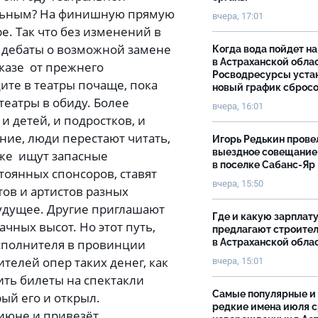
тальным? На финишную прямую
вчера, 17:01
е. Так что без изменений в
и дебаты о возможной замене
Когда вода пойдет н
в Астраханской облас
отказе от прежнего
Росводресурсы уста
дите в театры почаще, пока
новый график сброс
театры в обиду. Более
вчера, 16:01
и детей, и подростков, и
ние, люди перестают читать,
Игорь Редькин прове
выездное совещание
 уже ищут запасные
в поселке Сабанс-Яр
оянных спонсоров, ставят
вчера, 15:50
ов и артистов разных
будущее. Другие приглашают
Где и какую зарплат
чных высот. Но этот путь,
предлагают строите
 исполнителя в провинции
в Астраханской обла
ителей опер таких денег, как
вчера, 15:01
оить билеты на спектакли
Самые популярные и
ый его и открыл.
редкие имена июля 
 июне и привезёт