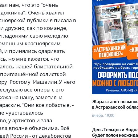
ал нам, что это "очень
удожника". Очень хвалил
асноярской публики я писала в
и дружно, как по команде,
ли ладонями свою мелодию
фирменным красноярским
й, и принялись одаривать
ь, но мне кажется, что
талось нашей блистательной
 и приглашённой солисткой
нору Ростому Иашвили.У него
еслушаю все оперы с его
охожа на нашу, заметил и
Жара станет невыно
раскин."Они все лобастые, -
в Астраханской обла
але чувствовалось
вчера, 19:00
о, у артистов и зала
ала вполне объяснима. Всё
День Тельцов и Водо
ей России - от декабристов
будет полон неожид