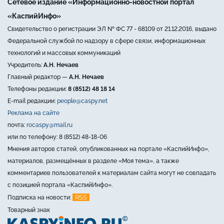
Сетевое издание «Информационно-новостной портал
«КаспийИнфо»
Свидетельство о регистрации ЭЛ № ФС 77 - 68109 от 21.12.2016, выдано
Федеральной службой по надзору в сфере связи, информационных
технологий и массовых коммуникаций
Учредитель:
А.Н. Нечаев
Главный редактор —
А.Н. Нечаев
Телефоны редакции:
8 (8512) 48 18 14
E-mail редакции:
people@caspy.net
Реклама на сайте
почта:
rocaspy@mail.ru
или по телефону: 8 (8512) 48-18-06
Мнения авторов статей, опубликованных на портале «КаспийИнфо»,
материалов, размещённых в разделе «Моя тема», а также
комментариев пользователей к материалам сайта могут не совпадать
с позицией портала «КаспийИнфо».
RSS
Подписка на новости:
Товарный знак