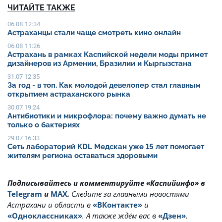
ЧИТАЙТЕ ТАКЖЕ
06.08 12:34
Астраханцы стали чаще смотреть кино онлайн
06.08 11:26
Астрахань в рамках Каспийской недели моды примет
дизайнеров из Армении, Бразилии и Кыргызстана
31.07 12:35
За год - в топ. Как молодой девелопер стал главным
открытием астраханского рынка
30.07 19:24
Антибиотики и микрофлора: почему важно думать не
только о бактериях
29.07 16:33
Сеть лабораторий KDL Медскан уже 15 лет помогает
жителям региона оставаться здоровыми
Подписывайтесь и комментируйте «Каспийинфо» в
Telegram
и
MAX
.
Cледите за главными новостями
Астрахани и области в
«ВКонтакте»
и
«Одноклассниках»
. А также ждём вас в
«Дзен»
.