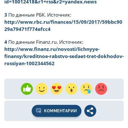
id=10012418&r1=rss&r2=yandex.news
3
По данным РБК. Источник:
http://www.rbc.ru/finances/15/09/2017/59bbc90
29a79471f774efcc4
4
По данным Finanz.ru. Источник:
http://www.finanz.ru/novosti/lichnyye-
finansy/kreditnoe-rabstvo-sedaet-tret-dokhodov-
rossiyan-1002344562
КОММЕНТАРИИ