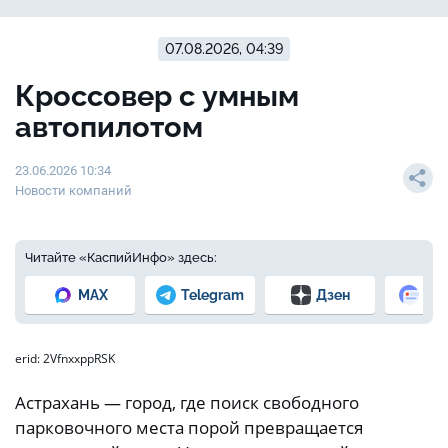
07.08.2026, 04:39
Кроссовер с умным
автопилотом
23.06.2026 10:34
Новости компаний
Читайте «КаспийИнфо» здесь:
MAX
Telegram
Дзен
Но
erid: 2VfnxxppRSK
Астрахань — город, где поиск свободного
парковочного места порой превращается