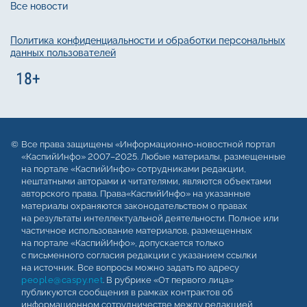
Все новости
Политика конфиденциальности и обработки персональных
данных пользователей
Все права защищены «Информационно-новостной портал
«КаспийИнфо» 2007–2025. Любые материалы, размещенные
на портале «КаспийИнфо» сотрудниками редакции,
нештатными авторами и читателями, являются объектами
авторского права. Права«КаспийИнфо» на указанные
материалы охраняются законодательством о правах
на результаты интеллектуальной деятельности. Полное или
частичное использование материалов, размещенных
на портале «КаспийИнфо», допускается только
с письменного согласия редакции с указанием ссылки
на источник. Все вопросы можно задать по адресу
people@caspy.net
. В рубрике «От первого лица»
публикуются сообщения в рамках контрактов об
информационном сотрудничестве между редакцией