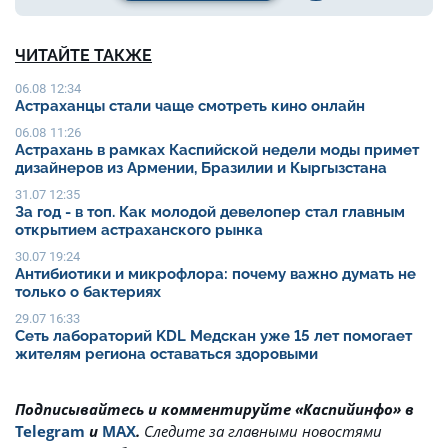
ЧИТАЙТЕ ТАКЖЕ
06.08 12:34
Астраханцы стали чаще смотреть кино онлайн
06.08 11:26
Астрахань в рамках Каспийской недели моды примет
дизайнеров из Армении, Бразилии и Кыргызстана
31.07 12:35
За год - в топ. Как молодой девелопер стал главным
открытием астраханского рынка
30.07 19:24
Антибиотики и микрофлора: почему важно думать не
только о бактериях
29.07 16:33
Сеть лабораторий KDL Медскан уже 15 лет помогает
жителям региона оставаться здоровыми
Подписывайтесь и комментируйте «Каспийинфо» в
Telegram
и
MAX
.
Cледите за главными новостями