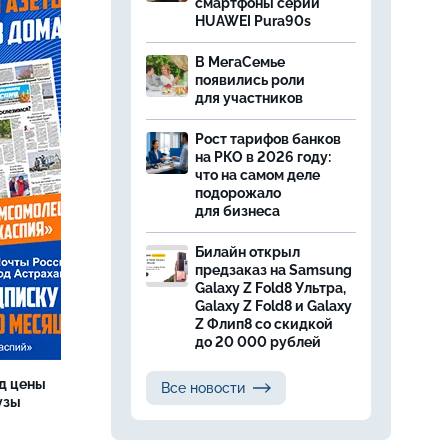
смартфоны серии
HUAWEI Pura90s
В МегаСемье
появились роли
для участников
Рост тарифов банков
на РКО в 2026 году:
что на самом деле
подорожало
для бизнеса
Билайн открыл
предзаказ на Samsung
Galaxy Z Fold8 Ультра,
Galaxy Z Fold8 и Galaxy
Z Флип8 со скидкой
до 20 000 рублей
од цены
Все новости
бузы