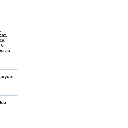
,
дах,
са.
 6
могли
августе
Job