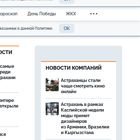
Гороскоп
День Победы
ЖКХ
OK
казанных в данной Политике.
ОСТИ
 самые
НОВОСТИ КОМПАНИЙ
среди
трахани
Астраханцы стали
чаще смотреть кино
онлайн
онтере
Астрахань в рамках
 открыли
Каспийской недели
моды примет
дизайнеров
из Армении, Бразилии
и Кыргызстана
лся