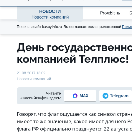
НОВОСТИ
ProжЫзнь
Б
Новости компаний
Посещая сайт kaspyinfo.ru, Вы соглашаетесь с приложенной
Полит
День государственно
компанией Телплюс!
21.08.2017 13:02
Новости компаний
Читайте
MAX
Telegram
«КаспийИнфо» здесь:
Говорят, что флаг ощущается как символ стран
имеет то же значение, какое имеет для него Р
флага РФ официально празднуется 22 августа с