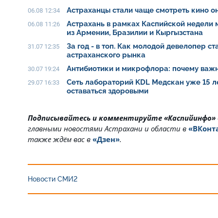
Астраханцы стали чаще смотреть кино о
06.08 12:34
Астрахань в рамках Каспийской недели
06.08 11:26
из Армении, Бразилии и Кыргызстана
За год - в топ. Как молодой девелопер с
31.07 12:35
астраханского рынка
Антибиотики и микрофлора: почему важн
30.07 19:24
Сеть лабораторий KDL Медскан уже 15 л
29.07 16:33
оставаться здоровыми
Подписывайтесь и комментируйте «Каспийинфо»
главными новостями Астрахани и области в
«ВКонт
также ждём вас в
«Дзен»
.
Новости СМИ2