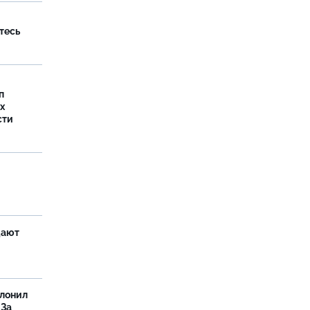
тесь
п
х
сти
щают
олонил
 За