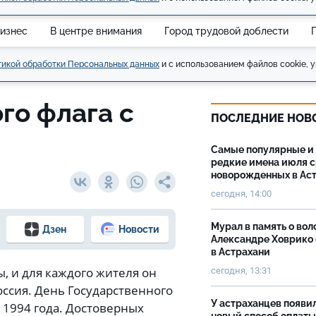
изнес
В центре внимания
Город трудовой доблести
икой обработки Персональных данных
и с использованием файлов cookie, у
го флага с
ПОСЛЕДНИЕ НОВ
Самые популярные и
редкие имена июля 
новорожденных в Ас
сегодня, 14:00
Мурал в память о вол
Дзен
Новости
Александре Ховрико
в Астрахани
ы, и для каждого жителя он
сегодня, 13:31
оссия. День Государственного
У астраханцев появи
 1994 года. Достоверных