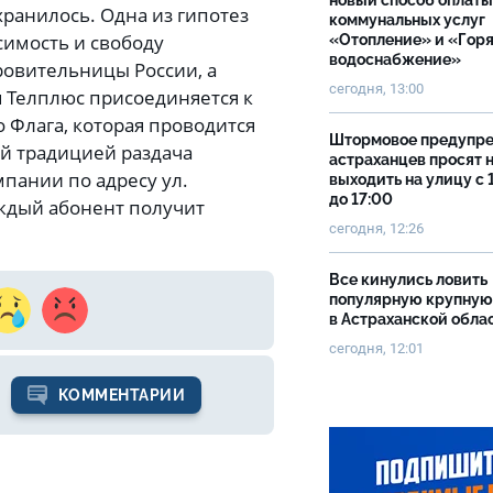
новый способ оплаты
охранилось. Одна из гипотез
коммунальных услуг
симость и свободу
«Отопление» и «Гор
водоснабжение»
кровительницы России, а
сегодня, 13:00
я Телплюс присоединяется к
 Флага, которая проводится
Штормовое предупр
ой традицией раздача
астраханцев просят 
мпании по адресу ул.
выходить на улицу с 
до 17:00
каждый абонент получит
сегодня, 12:26
Все кинулись ловить
популярную крупную
в Астраханской обла
сегодня, 12:01
КОММЕНТАРИИ