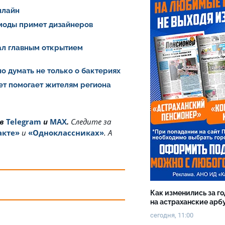
нлайн
 моды примет дизайнеров
тал главным открытием
о думать не только о бактериях
ет помогает жителям региона
 в
Telegram
и
MAX
.
Cледите за
акте»
и
«Одноклассниках»
. А
Как изменились за г
на астраханские ар
сегодня, 11:00