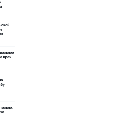
р
ти
ьской
ет
ев
рвальное
ла врач
ую
жбу
тально.
охо