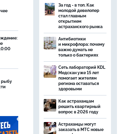
За год - в топ. Как
молодой девелопер
ячее
стал главным
открытием
астраханского рынка
еждение:
Антибиотики
не
и микрофлора: почему
10:00
важно думать не
только о бактериях
Сеть лабораторий KDL
Медскан уже 15 лет
помогает жителям
 рыбу
региона оставаться
сти
здоровыми
Как астраханцам
решить квартирный
вопрос в 2026 году
Астраханцы могут
заказать в МТС новые