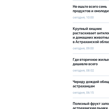
Не ешьте всего семь
продуктов и омолоди
сегодня, 10:00
Крупный хищник
растаскивает антило
и домашних животны
в Астраханской обла
сегодня, 09:00
Где вторичное жилье
дешевле всего
сегодня, 08:02
Череду дождей обе
астраханцам
сегодня, 06:15
Полезный фрукт зап
астраханские рынки.