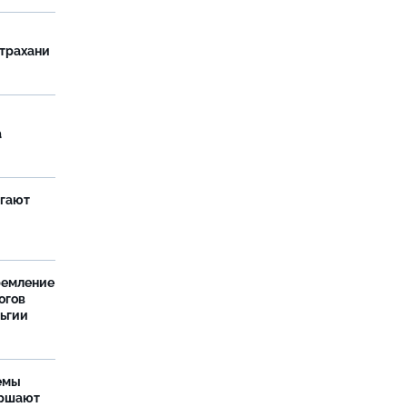
страхани
а
агают
ремление
огов
льгии
емы
ершают