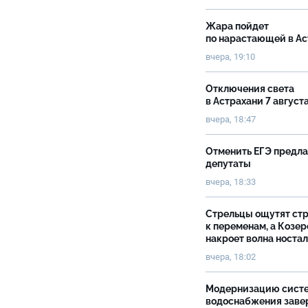
Жара пойдет
по нарастающей в А
вчера, 19:10
Отключения света
в Астрахани 7 август
вчера, 18:47
Отменить ЕГЭ предл
депутаты
вчера, 18:33
Стрельцы ощутят ст
к переменам, а Козер
накроет волна носта
вчера, 18:02
Модернизацию сист
водоснабжения зав