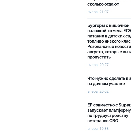
сколько отдают
вчера, 21:07
Бургеры с кишечной
палочкой, отмена ЕГЭ
питание в детских са
топливо низкого клас
Резонансные новости
августа, которые вы 
пропустить
вчера, 20:27
Что нужно сделать в 
на дачном участке
вчера, 20:02
ЕР совместно с Super
запускает платформу
по трудоустройству
ветеранов СВО
вчера, 19:38