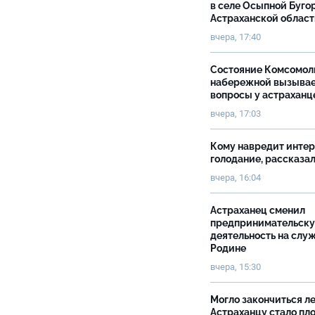
в селе Осыпной Буго
Астраханской облас
вчера, 17:40
Состояние Комсомол
набережной вызыва
вопросы у астраханц
вчера, 17:03
Кому навредит инте
голодание, рассказа
вчера, 16:04
Астраханец сменил
предпринимательск
деятельность на слу
Родине
вчера, 15:30
Могло закончиться ле
Астраханцу стало пл