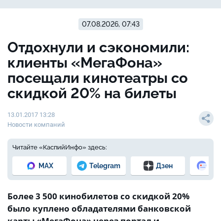
07.08.2026, 07:43
Отдохнули и сэкономили:
клиенты «МегаФона»
посещали кинотеатры со
скидкой 20% на билеты
13.01.2017 13:28
Новости компаний
Читайте «КаспийИнфо» здесь:
MAX
Telegram
Дзен
Но
Более 3 500 кинобилетов со скидкой 20%
было куплено обладателями банковской
карты «МегаФона» через портал и