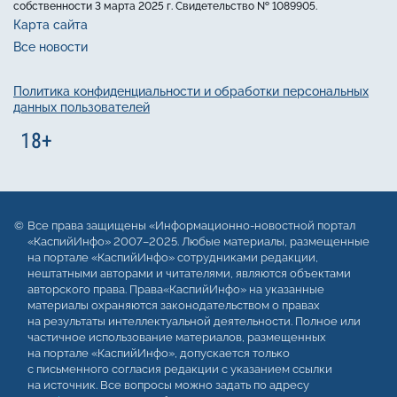
собственности 3 марта 2025 г. Свидетельство № 1089905.
Карта сайта
Все новости
Политика конфиденциальности и обработки персональных
данных пользователей
Все права защищены «Информационно-новостной портал
«КаспийИнфо» 2007–2025. Любые материалы, размещенные
на портале «КаспийИнфо» сотрудниками редакции,
нештатными авторами и читателями, являются объектами
авторского права. Права«КаспийИнфо» на указанные
материалы охраняются законодательством о правах
на результаты интеллектуальной деятельности. Полное или
частичное использование материалов, размещенных
на портале «КаспийИнфо», допускается только
с письменного согласия редакции с указанием ссылки
на источник. Все вопросы можно задать по адресу