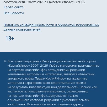
собственности 3 марта 2025 г. Свидетельство № 1089905.
Карта сайта
Все новости
Политика конфиденциальности и обработки персональных
данных пользователей
Все права защищены «Информационно-новостной портал
«КаспийИнфо» 2007–2025. Любые материалы, размещенные
на портале «КаспийИнфо» сотрудниками редакции,
нештатными авторами и читателями, являются объектами
авторского права. Права«КаспийИнфо» на указанные
материалы охраняются законодательством о правах
на результаты интеллектуальной деятельности. Полное или
частичное использование материалов, размещенных
на портале «КаспийИнфо», допускается только
с письменного согласия редакции с указанием ссылки
на источник. Все вопросы можно задать по адресу