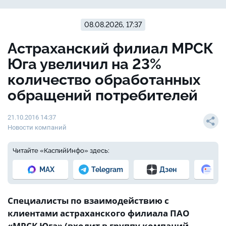
08.08.2026, 17:37
Астраханский филиал МРСК
Юга увеличил на 23%
количество обработанных
обращений потребителей
21.10.2016 14:37
Новости компаний
Читайте «КаспийИнфо» здесь:
MAX
Telegram
Дзен
Но
Специалисты по взаимодействию с
клиентами астраханского филиала ПАО
«МРСК Юга» (входит в группу компаний