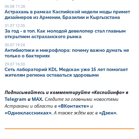
06.08 11:26
Астрахань в рамках Каспийской недели моды примет
дизайнеров из Армении, Бразилии и Кыргызстана
31.07 12:35
За год - в топ. Как молодой девелопер стал главным
открытием астраханского рынка
30.07 19:24
Антибиотики и микрофлора: почему важно думать не
только о бактериях
29.07 16:33
Сеть лабораторий KDL Медскан уже 15 лет помогает
жителям региона оставаться здоровыми
Подписывайтесь и комментируйте «Каспийинфо» в
Telegram
и
MAX
.
Cледите за главными новостями
Астрахани и области в
«ВКонтакте»
и
«Одноклассниках»
. А также ждём вас в
«Дзен»
.