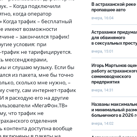
В астраханской реке
чук. – Когда подключили
пропавшее авто
ятно, когда оператор
вчера, 16:04
» Когда трафик – бесплатный
не имеют возможности
Астраханки придума
чине – закончился трафик!
для обвинямого
угие условия: при
в сексуальных прест
-трафик не тарифицируется.
вчера, 15:01
сь мессенджерами,
Игорь Мартынов оце
мы и слушаю музыку. Если бы
работу астраханског
лся из пакета, мне бы точно
семеноводческого
только, сколько мне нужно, –
предприятия
у счету, сам интернет-трафик
вчера, 14:31
И я расходую его на другие
Пользователи «МегаФон.ТВ»
Названы максималь
и минимальный разм
му, что трафик не
больничного в 2026 
траханского отделения
вчера, 14:02
ь контента доступна вообще
е включены в пакеты на