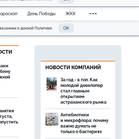
Гороскоп
День Победы
ЖКХ
OK
казанных в данной Политике.
ОСТИ
баки
НОВОСТИ КОМПАНИЙ
ыбину
ежной
За год - в топ. Как
молодой девелопер
стал главным
открытием
астраханского рынка
занятия
Антибиотики
густа,
и микрофлора: почему
опустить
важно думать не
только о бактериях