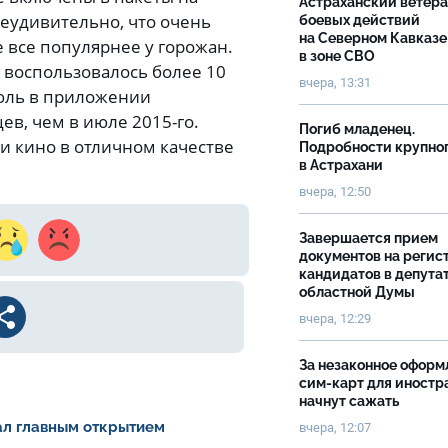
Астраханский ветер
Неудивительно, что очень
боевых действий
на Северном Кавказе
 все популярнее у горожан.
в зоне СВО
 воспользовалось более 10
вчера, 13:31
июль в приложении
ев, чем в июле 2015-го.
Погиб младенец.
и кино в отличном качестве
Подробности крупно
в Астрахани
вчера, 12:50
Завершается прием
документов на реги
кандидатов в депута
областной Думы
вчера, 12:29
За незаконное оформ
сим-карт для иностр
начнут сажать
тал главным открытием
вчера, 12:07