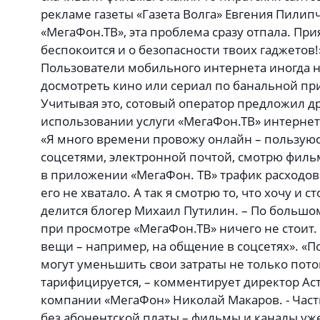
рекламе газеты «Газета Волга» Евгения Пилип
«МегаФон.ТВ», эта проблема сразу отпала. При
беспокоится и о безопасности твоих гаджетов!
Пользователи мобильного интернета иногда 
досмотреть кино или сериал по банальной при
Учитывая это, сотовый оператор предложил др
использовании услуги «МегаФон.ТВ» интернет
«Я много времени провожу онлайн – пользую
соцсетями, электронной почтой, смотрю филь
в приложении «МегаФон. ТВ» трафик расходова
его не хватало. А так я смотрю то, что хочу и с
делится блогер Михаил Путилин. – По большом
при просмотре «МегаФон.ТВ» ничего не стоит. 
вещи – например, на общение в соцсетях». «
могут уменьшить свои затраты не только пото
тарифицируется, – комментирует директор Ас
компании «МегаФон» Николай Макаров. - Част
без абонентской платы – фильмы и каналы уж