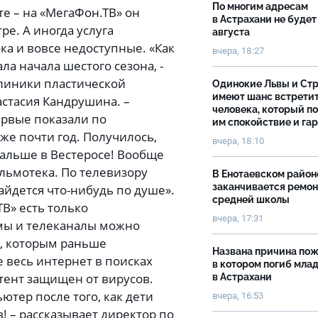
По многим адресам
те – на «МегаФон.ТВ» он
в Астрахани не будет
ре. А иногда услуга
августа
ка и вовсе недоступные. «Как
вчера, 18:27
а начала шестого сезона, -
клиники пластической
Одинокие Львы и Ст
имеют шанс встрети
астасия Кандрушина. –
человека, который п
ервые показали по
им спокойствие и га
уже почти год. Получилось,
вчера, 18:10
дальше в Вестеросе! Вообще
льмотека. По телевизору
В Енотаевском район
заканчивается ремон
найдется что-нибудь по душе».
средней школы
В» есть только
вчера, 17:31
мы и телеканалы можно
ы, которым раньше
Названа причина пож
 весь интернет в поисках
в котором погиб мла
тент защищен от вирусов.
в Астрахани
ютер после того, как дети
вчера, 16:53
! – рассказывает директор по