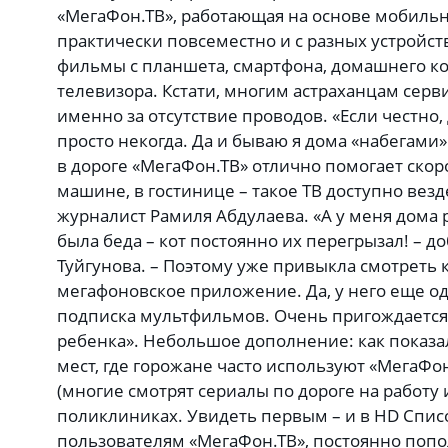
«МегаФон.ТВ», работающая на основе мобильн
практически повсеместно и с разных устройс
фильмы с планшета, смартфона, домашнего к
телевизора. Кстати, многим астраханцам серв
именно за отсутствие проводов. «Если честно
просто некогда. Да и бываю я дома «набегами» 
в дороге «МегаФон.ТВ» отлично помогает скоро
машине, в гостинице – такое ТВ доступно везд
журналист Рамиля Абдулаева. «А у меня дома
была беда – кот постоянно их перегрызал! – д
Туйгунова. – Поэтому уже привыкла смотреть 
мегафоновское приложение. Да, у него еще о
подписка мультфильмов. Очень пригождается,
ребенка». Небольшое дополнение: как показал
мест, где горожане часто используют «МегаФон.
(многие смотрят сериалы по дороге на работу 
поликлиниках. Увидеть первым – и в HD Спис
пользователям «МегаФон.ТВ», постоянно попол