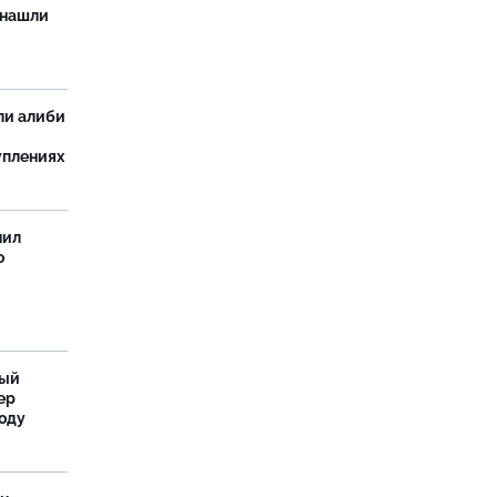
 нашли
ли алиби
уплениях
нил
о
ный
ер
году