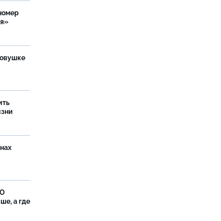
номер
ия»
ловушке
ить
изни
онах
ФО
ше, а где