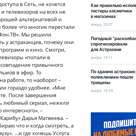
оступа в Сеть, не хочется
Как правильно испол
 и телевизоров на всех не
тестеры косметики
в магазинах
Хорошей альтернативой и
вчера, 20:01
м более что многие перестали
аФон.ТВ». Мы решили
Погодный "расколба
ить у астраханцев, почему они
спрогнозировали
программ и кино. Смотри,
для Астрахани
елевизоры «попали в
вчера, 19:11
несовпадение привычного
ьмов в эфир. То
По зданию астрахан
поликлиники пошли
а работе, то наоборот –
трещины
ии гораздо удобнее. «Мне
вчера, 18:59
те. После завершения
ть любимый сериал, нежели
о интересного», –
«Карибу» Дарья Матвеева. –
ираю что и когда смотреть, а
аузу». …и где хочешь Услуга