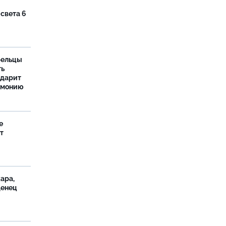
 света 6
рельцы
ть
одарит
рмонию
е
т
ара,
денец