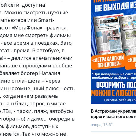
ой сети, доступна
тв. Можно смотреть нужные
омпьютера или Smart-
ис от «МегаФона» нравится
, дома мне смотреть фильмы
- все время в поездках. Зато
тать время. В автобусе, в
е!» – делится впечатлениями
 раньше с проводами вообще
обавляет блогер Наталия
кино с планшета – через
дин несомненный плюс – есть
 когда нечем развлечь
 наш блиц-опрос, в числе
ТВ», - парки, пляж, автобусы
В Астрахани укрепл
дороги частного сек
и обратно) и даже… очереди в
вчера, 18:31
ок фильмов, доступных
няется. Так что можно не