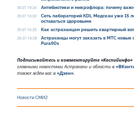
Антибиотики и микрофлора: почему важн
30.07 19:24
Сеть лабораторий KDL Медскан уже 15 л
29.07 16:33
оставаться здоровыми
Как астраханцам решить квартирный воп
29.07 10:25
Астраханцы могут заказать в МТС новые
28.07 16:28
Pura90s
Подписывайтесь и комментируйте «Каспийинфо»
главными новостями Астрахани и области в
«ВКонт
также ждём вас в
«Дзен»
.
Новости СМИ2