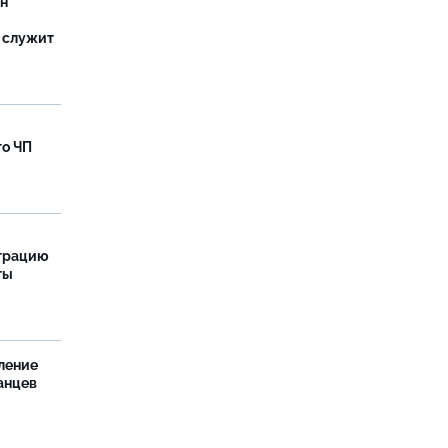
ан
 служит
го ЧП
страцию
ты
ление
анцев