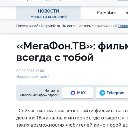
НОВОСТИ
ProжЫзнь
Б
Новости компаний
Посещая сайт kaspyinfo.ru, Вы соглашаетесь с приложенной
Полит
«МегаФон.ТВ»: филь
всегда с тобой
08.09.2016 12:00
Новости компаний
Читайте
MAX
Telegram
«КаспийИнфо» здесь:
Сейчас киноманам легко найти фильмы на свой
десятки ТВ-каналов и интернет, где отыщется 
таких возможностях любителей кино порой вс