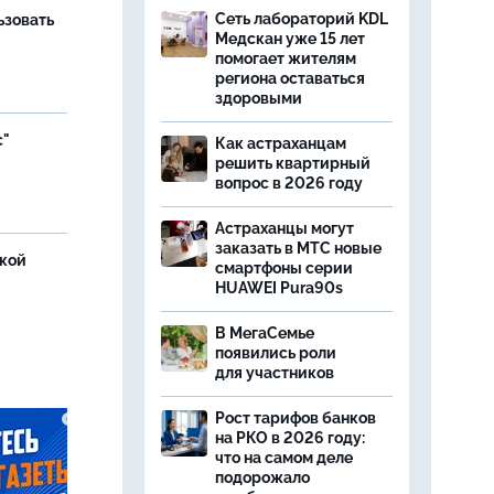
Сеть лабораторий KDL
ьзовать
Медскан уже 15 лет
помогает жителям
региона оставаться
здоровыми
с"
Как астраханцам
решить квартирный
вопрос в 2026 году
Астраханцы могут
заказать в МТС новые
ской
смартфоны серии
HUAWEI Pura90s
В МегаСемье
появились роли
для участников
Рост тарифов банков
на РКО в 2026 году:
что на самом деле
подорожало