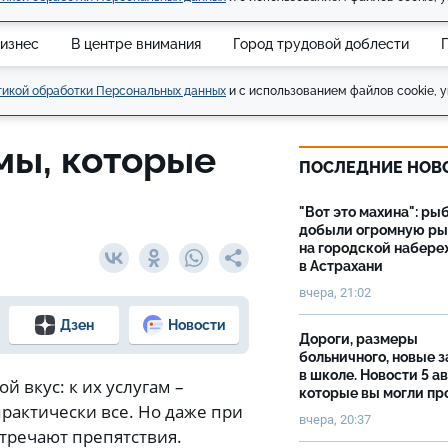
изнес
В центре внимания
Город трудовой доблести
икой обработки Персональных данных
и с использованием файлов cookie, у
мы, которые
ПОСЛЕДНИЕ НОВ
"Вот это махина": ры
добыли огромную р
на городской набер
в Астрахани
вчера, 21:02
Дзен
Новости
Дороги, размеры
больничного, новые 
в школе. Новости 5 ав
 вкус: к их услугам –
которые вы могли пр
практически все. Но даже при
вчера, 20:37
тречают препятствия.