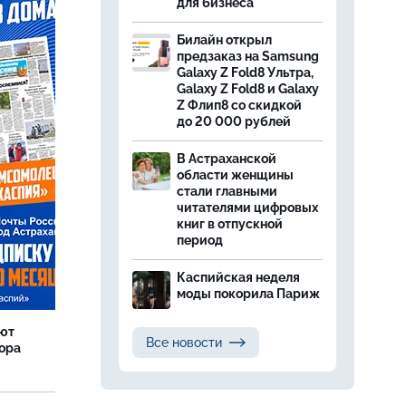
для бизнеса
Билайн открыл
предзаказ на Samsung
Galaxy Z Fold8 Ультра,
Galaxy Z Fold8 и Galaxy
Z Флип8 со скидкой
до 20 000 рублей
В Астраханской
области женщины
стали главными
читателями цифровых
книг в отпускной
период
Каспийская неделя
моды покорила Париж
яют
Все новости
тора