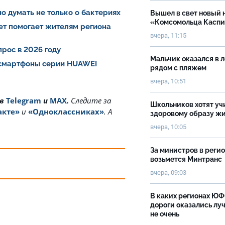
о думать не только о бактериях
Вышел в свет новый 
«Комсомольца Касп
ет помогает жителям региона
вчера, 11:15
рос в 2026 году
Мальчик оказался в 
 смартфоны серии HUAWEI
рядом с пляжем
вчера, 10:51
 в
Telegram
и
MAX
.
Cледите за
Школьников хотят уч
акте»
и
«Одноклассниках»
. А
здоровому образу ж
вчера, 10:05
За министров в реги
возьмется Минтранс
вчера, 09:03
В каких регионах Ю
дороги оказались луч
не очень