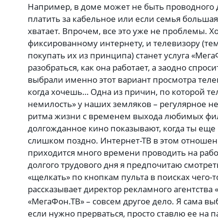
Например, в доме может не быть проводного д
платить за кабельное или если семья большая
хватает. Впрочем, все это уже не проблемы. 
фиксированному интернету, и телевизору (те
покупать их из принципа) станет услуга «Мег
разобраться, как она работает, а заодно спрос
выбрали именно этот вариант просмотра теле
когда хочешь… Одна из причин, по которой т
немилость» у наших земляков – регулярное 
ритма жизни с временем выхода любимых фил
долгожданное кино показывают, когда ты еще н
слишком поздно. Интернет-ТВ в этом отношен
приходится много времени проводить на рабо
долгого трудового дня я предпочитаю смотре
«щелкать» по кнопкам пульта в поисках чего-т
рассказывает директор рекламного агентства 
«МегаФон.ТВ» – совсем другое дело. Я сама выб
если нужно прерваться, просто ставлю ее на п