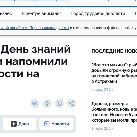
изнес
В центре внимания
Город трудовой доблести
икой обработки Персональных данных
и с использованием файлов cookie, у
 День знаний
ПОСЛЕДНИЕ НОВ
и напомнили
"Вот это махина": ры
ости на
добыли огромную р
на городской набер
в Астрахани
вчера, 21:02
Дороги, размеры
больничного, новые 
в школе. Новости 5 ав
которые вы могли пр
Дзен
Новости
вчера, 20:37