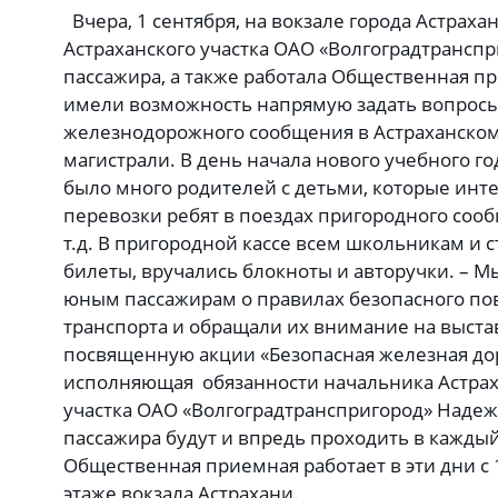
Вчера, 1 сентября, на вокзале города Астрах
Астраханского участка ОАО «Волгоградтрансп
пассажира, а также работала Общественная п
имели возможность напрямую задать вопросы
железнодорожного сообщения в Астраханско
магистрали. В день начала нового учебного го
было много родителей с детьми, которые инт
перевозки ребят в поездах пригородного соо
т.д. В пригородной кассе всем школьникам и
билеты, вручались блокноты и авторучки. –
юным пассажирам о правилах безопасного по
транспорта и обращали их внимание на выстав
посвященную акции «Безопасная железная дор
исполняющая обязанности начальника Астрах
участка ОАО «Волгоградтранспригород» Над
пассажира будут и впредь проходить в кажды
Общественная приемная работает в эти дни с 
этаже вокзала Астрахани.