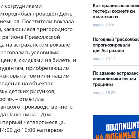
ани сотрудниками
Как правильно испол
тестеры косметики
ригород» был проведён День
в магазинах
риёмная. Посетители вокзала
вчера, 20:01
, касающиеся пригородного
м регионе Приволжской
Погодный "расколба
да на астраханском вокзале
спрогнозировали
для Астрахани
ересовались условиями
бщения, скидками на билеты и
вчера, 19:11
 студентам, приобретающим
По зданию астрахан
 Мы вновь напомнили нашим
поликлиники пошли
ведения на объектах
трещины
ку детских рисунков,
вчера, 18:59
ога», – отметила
анского производственного
ежда Панюшина. Дни
й первый четверг месяца.
14:00 до 16:00 на первом