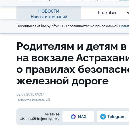
НОВОСТИ
ProжЫзнь
Б
Новости компаний
Посещая сайт kaspyinfo.ru, Вы соглашаетесь с приложенной
Полит
Родителям и детям в
на вокзале Астрахан
о правилах безопасн
железной дороге
02.09.2016 09:37
Новости компаний
Читайте
MAX
Telegram
«КаспийИнфо» здесь: