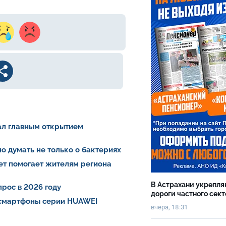
тал главным открытием
о думать не только о бактериях
ет помогает жителям региона
В Астрахани укрепл
рос в 2026 году
дороги частного сек
 смартфоны серии HUAWEI
вчера, 18:31