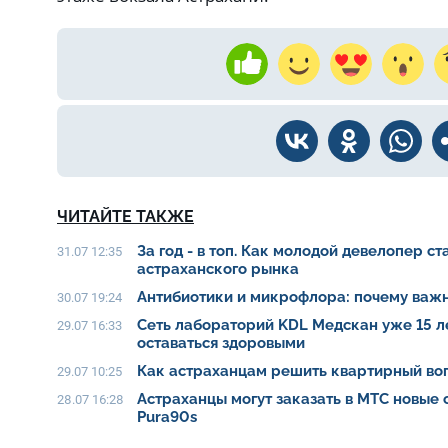
ЧИТАЙТЕ ТАКЖЕ
За год - в топ. Как молодой девелопер с
31.07 12:35
астраханского рынка
Антибиотики и микрофлора: почему важн
30.07 19:24
Сеть лабораторий KDL Медскан уже 15 л
29.07 16:33
оставаться здоровыми
Как астраханцам решить квартирный воп
29.07 10:25
Астраханцы могут заказать в МТС новые
28.07 16:28
Pura90s