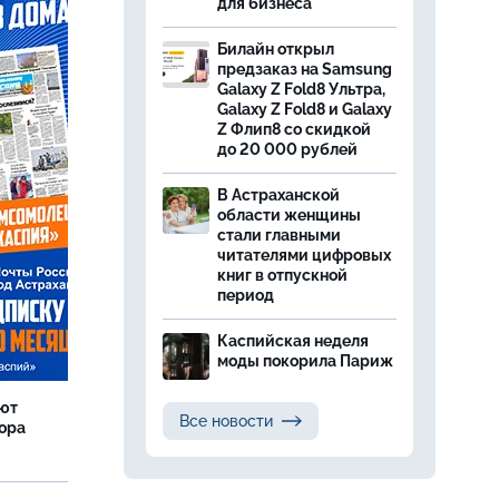
для бизнеса
Билайн открыл
предзаказ на Samsung
Galaxy Z Fold8 Ультра,
Galaxy Z Fold8 и Galaxy
Z Флип8 со скидкой
до 20 000 рублей
В Астраханской
области женщины
стали главными
читателями цифровых
книг в отпускной
период
Каспийская неделя
моды покорила Париж
яют
Все новости
тора