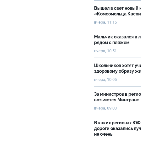
Вышел в свет новый 
«Комсомольца Касп
вчера, 11:15
Мальчик оказался в 
рядом с пляжем
вчера, 10:51
Школьников хотят уч
здоровому образу ж
вчера, 10:05
За министров в реги
возьмется Минтранс
вчера, 09:03
В каких регионах Ю
дороги оказались луч
не очень