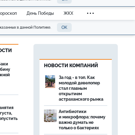
Гороскоп
День Победы
ЖКХ
OK
казанных в данной Политике.
ОСТИ
баки
НОВОСТИ КОМПАНИЙ
ыбину
ежной
За год - в топ. Как
молодой девелопер
стал главным
открытием
астраханского рынка
занятия
Антибиотики
густа,
и микрофлора: почему
опустить
важно думать не
только о бактериях