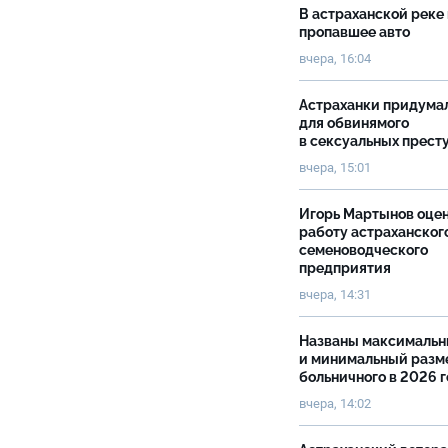
В астраханской реке
пропавшее авто
вчера, 16:04
Астраханки придума
для обвинямого
в сексуальных прест
вчера, 15:01
Игорь Мартынов оце
работу астраханског
семеноводческого
предприятия
вчера, 14:31
Названы максималь
и минимальный разм
больничного в 2026 
вчера, 14:02