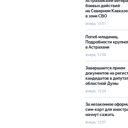
Астраханский ветер
боевых действий
на Северном Кавказе
в зоне СВО
вчера, 13:31
Погиб младенец.
Подробности крупно
в Астрахани
вчера, 12:50
Завершается прием
документов на реги
кандидатов в депута
областной Думы
вчера, 12:29
За незаконное оформ
сим-карт для иностр
начнут сажать
вчера, 12:07