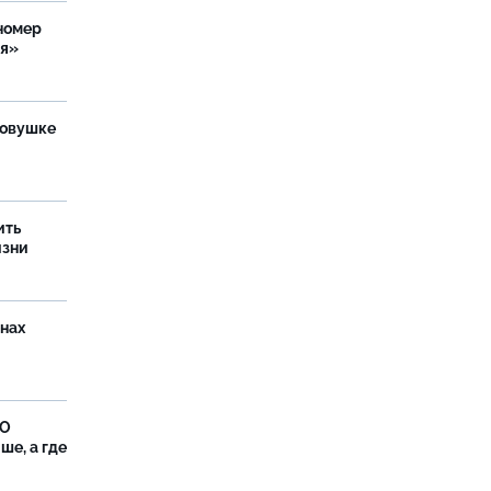
номер
ия»
ловушке
ить
изни
онах
ФО
ше, а где