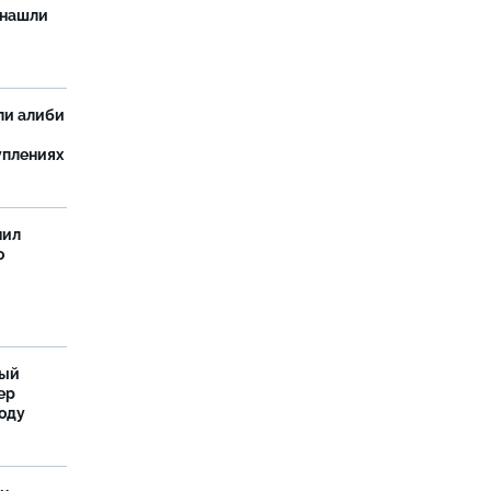
 нашли
ли алиби
уплениях
нил
о
ный
ер
году