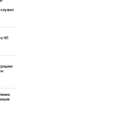
ан
 служит
го ЧП
страцию
ты
ление
анцев