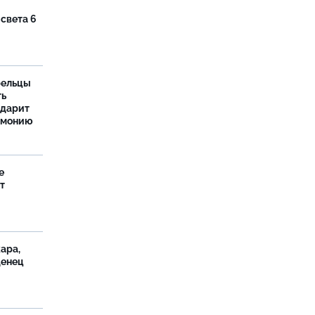
 света 6
рельцы
ть
одарит
рмонию
е
т
ара,
денец