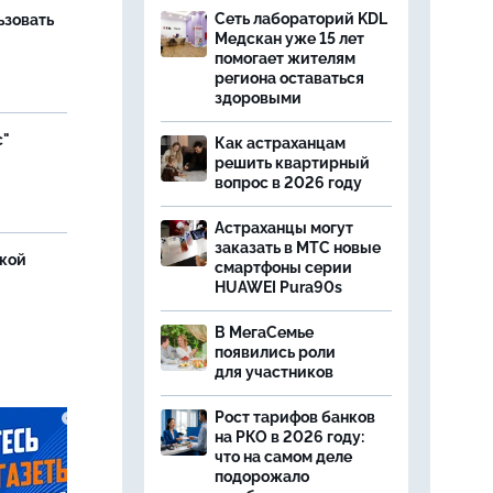
Сеть лабораторий KDL
ьзовать
Медскан уже 15 лет
помогает жителям
региона оставаться
здоровыми
с"
Как астраханцам
решить квартирный
вопрос в 2026 году
Астраханцы могут
заказать в МТС новые
ской
смартфоны серии
HUAWEI Pura90s
В МегаСемье
появились роли
для участников
Рост тарифов банков
на РКО в 2026 году:
что на самом деле
подорожало