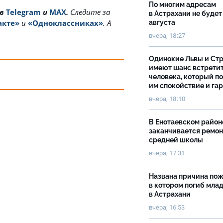
По многим адресам
 в
Telegram
и
MAX
.
Cледите за
в Астрахани не будет
акте»
и
«Одноклассниках»
. А
августа
вчера, 18:27
Одинокие Львы и Ст
имеют шанс встрети
человека, который п
им спокойствие и га
вчера, 18:10
В Енотаевском район
заканчивается ремон
средней школы
вчера, 17:31
Названа причина пож
в котором погиб мла
в Астрахани
вчера, 16:53